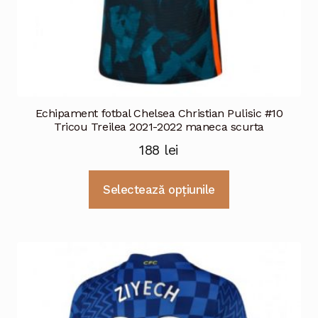
Echipament fotbal Chelsea Christian Pulisic #10
Tricou Treilea 2021-2022 maneca scurta
188
lei
Acest
Selectează opțiunile
produs
are
mai
multe
variații.
Opțiunile
pot