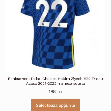
fi
alese
în
pagina
produsului.
Echipament fotbal Chelsea Hakim Ziyech #22 Tricou
Acasa 2021-2022 maneca scurta
188
lei
Acest
Selectează opțiunile
produs