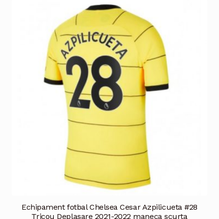
multe
variații.
Opțiunile
pot
fi
alese
în
pagina
produsului.
Echipament fotbal Chelsea Cesar Azpilicueta #28
Tricou Deplasare 2021-2022 maneca scurta