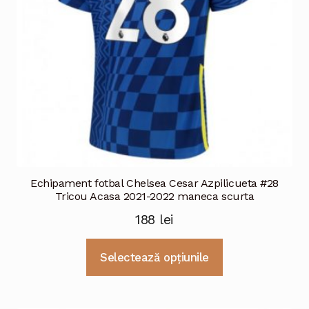
în
pagina
produsului.
Echipament fotbal Chelsea Cesar Azpilicueta #28
Tricou Acasa 2021-2022 maneca scurta
188
lei
Acest
Selectează opțiunile
produs
are
mai