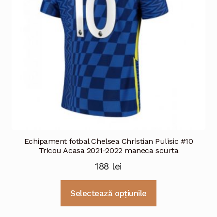
alese
în
pagina
produsului.
Echipament fotbal Chelsea Christian Pulisic #10
Tricou Acasa 2021-2022 maneca scurta
188
lei
Acest
Selectează opțiunile
produs
are