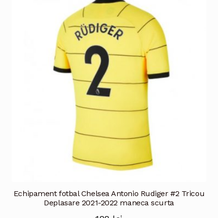
variații.
Opțiunile
pot
fi
alese
în
pagina
produsului.
Echipament fotbal Chelsea Antonio Rudiger #2 Tricou
Deplasare 2021-2022 maneca scurta