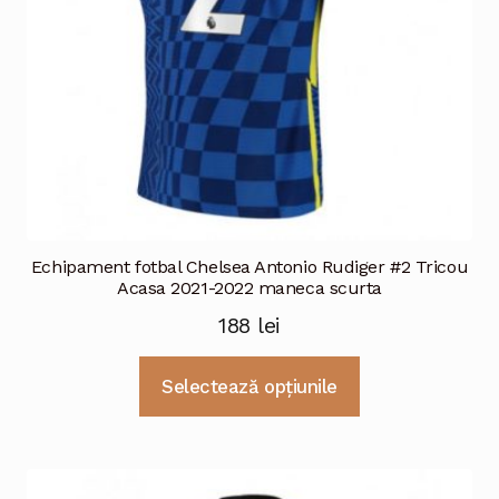
Echipament fotbal Chelsea Antonio Rudiger #2 Tricou
Acasa 2021-2022 maneca scurta
188
lei
Acest
Selectează opțiunile
produs
are
mai
multe