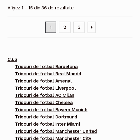
Opțiunile
Afișez 1 - 15 din 36 de rezultate
pot
fi
1
2
3
alese
în
pagina
produsului.
Club
Tricouri de fotbal Barcelona
Tricouri de fotbal Real Madrid
Tricouri de fotbal Arsenal
Tricouri de fotbal Liverpool
Tricouri de fotbal AC Milan
Tricouri de fotbal Chelsea
Tricouri de fotbal Bayern Munich
Tricouri de fotbal Dortmund
Tricouri de fotbal Inter Miami
Tricouri de fotbal Manchester United
Tricouri de fotbal Manchester City