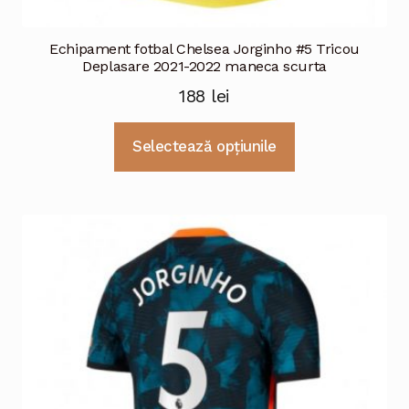
Echipament fotbal Chelsea Jorginho #5 Tricou
Deplasare 2021-2022 maneca scurta
188
lei
Acest
Selectează opțiunile
produs
are
mai
multe
variații.
Opțiunile
pot
fi
alese
în
pagina