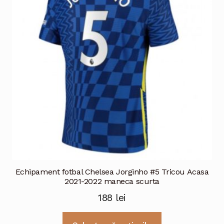
pot
fi
alese
în
pagina
produsului.
Echipament fotbal Chelsea Jorginho #5 Tricou Acasa
2021-2022 maneca scurta
188
lei
Acest