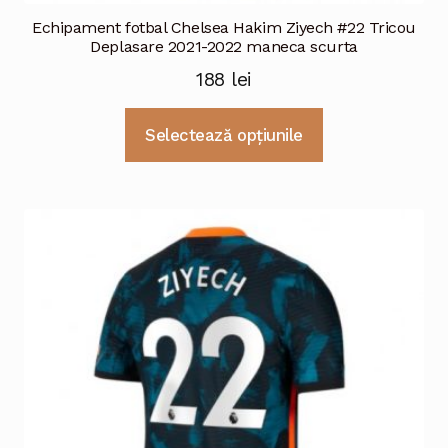
Echipament fotbal Chelsea Hakim Ziyech #22 Tricou
Deplasare 2021-2022 maneca scurta
188
lei
Acest
Selectează opțiunile
produs
are
mai
multe
variații.
Opțiunile
pot
fi
alese
în
pagina
produsului.