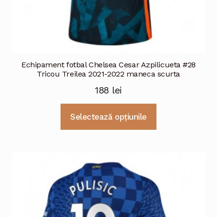
Echipament fotbal Chelsea Cesar Azpilicueta #28
Tricou Treilea 2021-2022 maneca scurta
188
lei
Acest
Selectează opțiunile
produs
are
mai
multe
variații.
Opțiunile
pot
fi