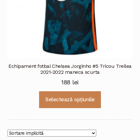
produsului.
Echipament fotbal Chelsea Jorginho #5 Tricou Treilea
2021-2022 maneca scurta
188
lei
Acest
Selectează opțiunile
produs
are
mai
multe
variații.