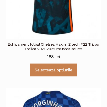
Echipament fotbal Chelsea Hakim Ziyech #22 Tricou
Treilea 2021-2022 maneca scurta
188
lei
Acest
Selectează opțiunile
produs
are
mai
multe
variații.
Opțiunile