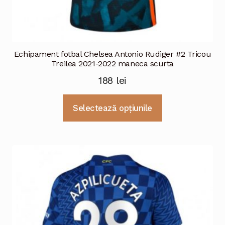
Echipament fotbal Chelsea Antonio Rudiger #2 Tricou
Treilea 2021-2022 maneca scurta
188
lei
Acest
Selectează opțiunile
produs
are
mai
multe
variații.
Opțiunile
pot
fi
alese