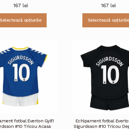
167
lei
167
lei
Acest
Selectează opțiunile
Selectează opțiunil
produs
are
mai
multe
variații.
Opțiunile
pot
fi
alese
în
pagina
produsului.
ament fotbal Everton Gylfi
Echipament fotbal Everton
rdsson #10 Tricou Acasa
Sigurdsson #10 Tricou De