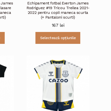
n James
Echipament fotbal Everton James
lasare
Rodriguez #19 Tricou Treilea 2021-
maneca
2022 pentru copii maneca scurta
rti)
(+ Pantaloni scurti)
167
lei
Acest
Acest
e
Selectează opțiunile
produs
produs
are
are
mai
mai
multe
multe
variații.
variații.
Opțiunile
Opțiunile
pot
pot
fi
fi
alese
alese
în
în
pagina
pagina
produsului.
produsului.