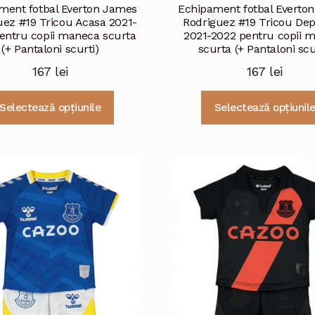
ment fotbal Everton James
Echipament fotbal Everto
uez #19 Tricou Acasa 2021-
Rodriguez #19 Tricou Dep
entru copii maneca scurta
2021-2022 pentru copii 
(+ Pantaloni scurti)
scurta (+ Pantaloni scu
167
lei
167
lei
Acest
Selectează opțiunile
Selectează opțiunil
produs
are
mai
multe
variații.
Opțiunile
pot
fi
alese
în
pagina
produsului.