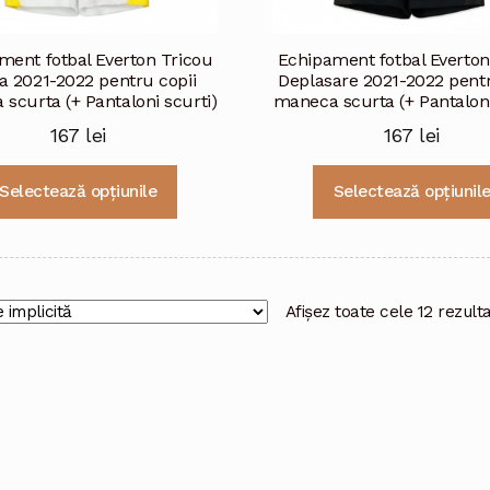
ment fotbal Everton Tricou
Echipament fotbal Everton
a 2021-2022 pentru copii
Deplasare 2021-2022 pentr
scurta (+ Pantaloni scurti)
maneca scurta (+ Pantaloni
167
lei
167
lei
Acest
Selectează opțiunile
Selectează opțiunil
produs
are
mai
multe
variații.
Afișez toate cele 12 rezult
Opțiunile
pot
fi
alese
în
pagina