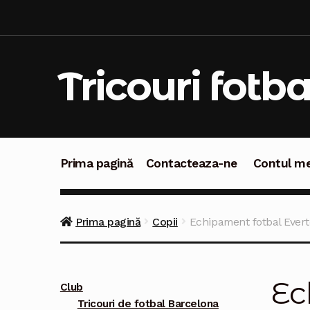
Sari
Sari
la
la
navigare
conținut
Tricouri fotba
Prima pagină
Contacteaza-ne
Contul m
Prima pagină
Contacteaza-ne
Contul meu
C
Prima pagină
Copii
Echipament fotbal Evert
Ec
Club
Tricouri de fotbal Barcelona