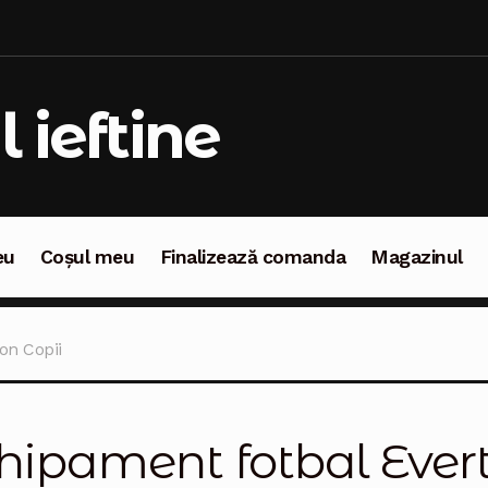
l ieftine
eu
Coșul meu
Finalizează comanda
Magazinul
oșul meu
Finalizează comanda
Magazinul
on Copii
hipament fotbal Evert