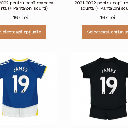
2022 pentru copii maneca
2021-2022 pentru copii 
rta (+ Pantaloni scurti)
scurta (+ Pantaloni scu
167
lei
167
lei
Acest
Selectează opțiunile
Selectează opțiunil
produs
are
mai
multe
variații.
Opțiunile
pot
fi
alese
în
pagina
produsului.