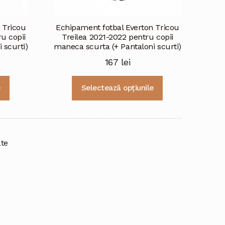
 Tricou
Echipament fotbal Everton Tricou
u copii
Treilea 2021-2022 pentru copii
 scurti)
maneca scurta (+ Pantaloni scurti)
167
lei
Acest
Acest
e
Selectează opțiunile
produs
produs
are
are
mai
mai
multe
multe
variații.
variații.
ate
Opțiunile
Opțiunile
pot
pot
fi
fi
alese
alese
în
în
pagina
pagina