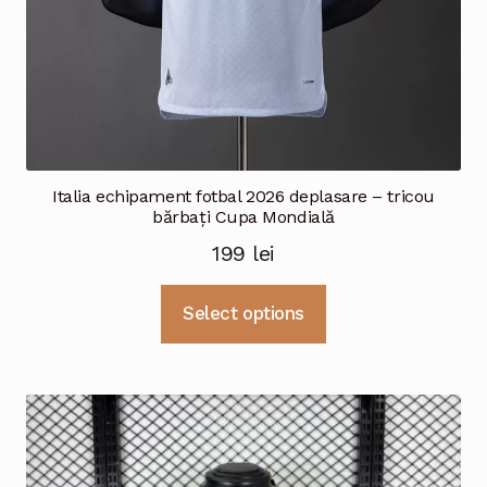
Italia echipament fotbal 2026 deplasare – tricou
bărbați Cupa Mondială
199
lei
Acest
Select options
produs
are
mai
multe
variații.
Opțiunile