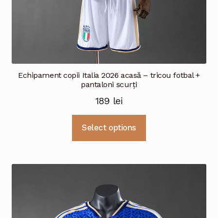
Echipament copii Italia 2026 acasă – tricou fotbal +
pantaloni scurți
189
lei
Acest
Select options
produs
are
mai
multe
variații.
Opțiunile
pot