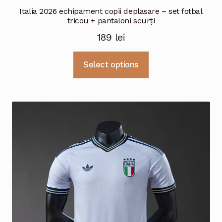
Italia 2026 echipament copii deplasare – set fotbal
tricou + pantaloni scurți
189
lei
Acest
Select options
produs
are
mai
multe
variații.
Opțiunile
pot
fi
alese
în
pagina
produsului.