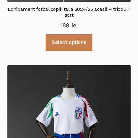
Echipament fotbal copii Italia 2024/25 acasă – tricou +
șort
189
lei
Acest
Select options
produs
are
mai
multe
variații.
Opțiunile
pot
fi
alese
în
pagina
produsului.