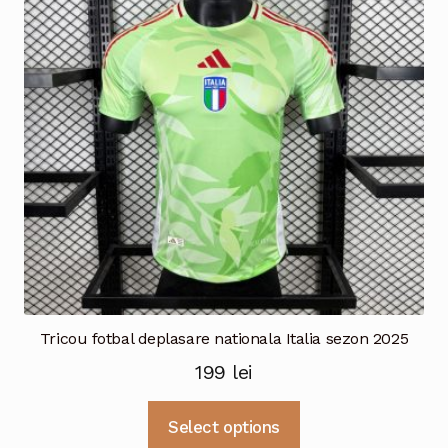
pot
fi
alese
în
pagina
produsului.
Tricou fotbal deplasare nationala Italia sezon 2025
199
lei
Acest
Select options
produs