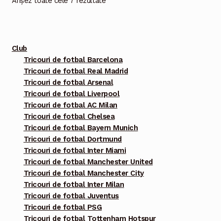
Afișez toate cele 7 rezultate
pot
fi
alese
Club
în
Tricouri de fotbal Barcelona
pagina
Tricouri de fotbal Real Madrid
produsului.
Tricouri de fotbal Arsenal
Tricouri de fotbal Liverpool
Tricouri de fotbal AC Milan
Tricouri de fotbal Chelsea
Tricouri de fotbal Bayern Munich
Tricouri de fotbal Dortmund
Tricouri de fotbal Inter Miami
Tricouri de fotbal Manchester United
Tricouri de fotbal Manchester City
Tricouri de fotbal Inter Milan
Tricouri de fotbal Juventus
Tricouri de fotbal PSG
Tricouri de fotbal Tottenham Hotspur