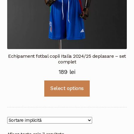
Echipament fotbal copii Italia 2024/25 deplasare – set
complet
189
lei
Acest
Select options
produs
are
mai
multe
variații.
Opțiunile