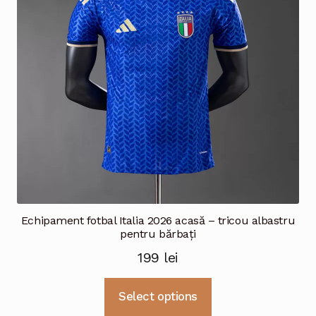
fi
alese
în
pagina
produsului.
Echipament fotbal Italia 2026 acasă – tricou albastru
pentru bărbați
199
lei
Acest
Select options
produs