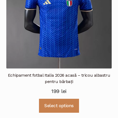
alese
în
pagina
produsului.
Echipament fotbal Italia 2026 acasă – tricou albastru
pentru bărbați
199
lei
Acest
Select options
produs
are