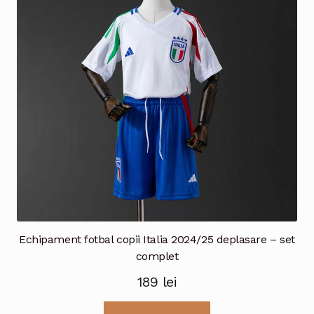
pot
fi
alese
în
pagina
produsului.
Echipament fotbal copii Italia 2024/25 deplasare – set
complet
189
lei
Acest