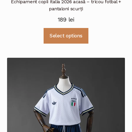
Echipament copii Italia 2026 acasă – tricou fotbal +
pantaloni scurți
189
lei
Acest
Select options
produs
are
mai
multe
variații.
Opțiunile
pot
fi
alese
în
pagina
produsului.