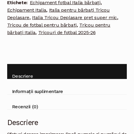
Etichete:
Echipament fotbal Italia bărbați
,
Echipament Italia
,
Italia pentru bărbați Tricou
Deplasare
,
Italia Tricou Deplasare pret super mic
,
Tricou de fotbal pentru bărbați
,
Tricou pentru
bărbați Italia
,
Tricouri de fotbal 2025-26
Descriere
Informații suplimentare
Recenzii (0)
Descriere