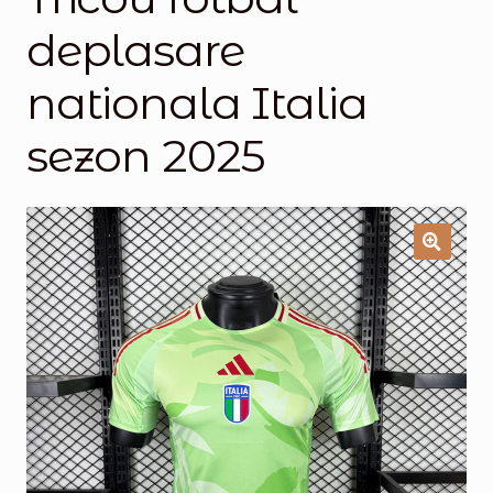
deplasare
Magazinul
nationala Italia
sezon 2025
🔍