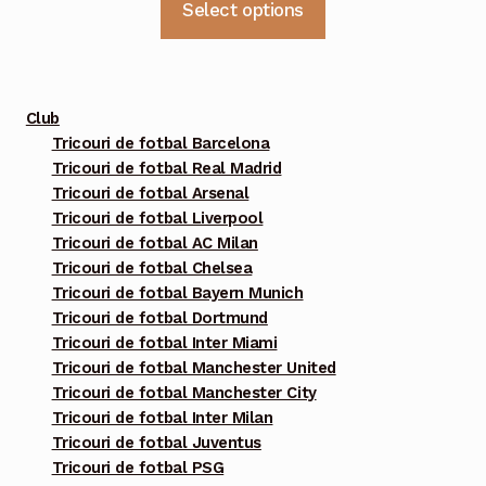
Select options
produs
are
mai
multe
Club
variații.
Tricouri de fotbal Barcelona
Tricouri de fotbal Real Madrid
Opțiunile
Tricouri de fotbal Arsenal
pot
Tricouri de fotbal Liverpool
fi
Tricouri de fotbal AC Milan
alese
Tricouri de fotbal Chelsea
în
Tricouri de fotbal Bayern Munich
pagina
Tricouri de fotbal Dortmund
Tricouri de fotbal Inter Miami
produsului.
Tricouri de fotbal Manchester United
Tricouri de fotbal Manchester City
Tricouri de fotbal Inter Milan
Tricouri de fotbal Juventus
Tricouri de fotbal PSG