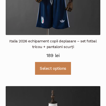
Italia 2026 echipament copii deplasare – set fotbal
tricou + pantaloni scurți
189
lei
Acest
Select options
produs
are
mai
multe
variații.
Opțiunile