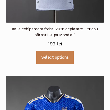
Italia echipament fotbal 2026 deplasare – tricou
bărbați Cupa Mondială
199
lei
Acest
Select options
produs
are
mai
multe
variații.
Opțiunile
pot
fi