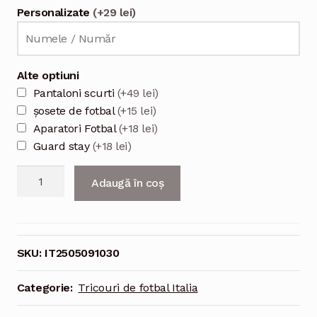
Personalizate
(+29 lei)
Alte optiuni
Pantaloni scurti
(+49 lei)
șosete de fotbal
(+15 lei)
Aparatori Fotbal
(+18 lei)
Guard stay
(+18 lei)
Cantitate
Adaugă în coș
Tricou
fotbal
deplasare
nationala
SKU:
IT2505091030
Italia
sezon
Categorie:
Tricouri de fotbal Italia
2025