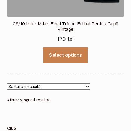
09/10 Inter Milan Final Tricou Fotbal Pentru Copii
Vintage
179
lei
Acest
Select options
produs
are
mai
multe
variații.
Opțiunile
Afișez singurul rezultat
pot
fi
alese
Club
în