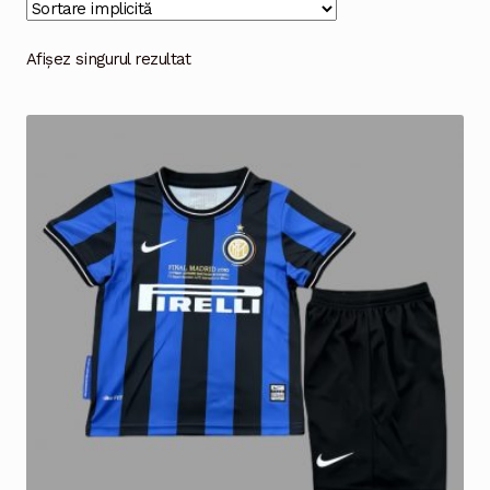
Magazinul
Afișez singurul rezultat