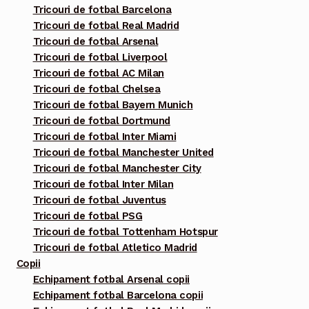
Tricouri de fotbal Barcelona
pagina
Tricouri de fotbal Real Madrid
produsului.
Tricouri de fotbal Arsenal
Tricouri de fotbal Liverpool
Tricouri de fotbal AC Milan
Tricouri de fotbal Chelsea
Tricouri de fotbal Bayern Munich
Tricouri de fotbal Dortmund
Tricouri de fotbal Inter Miami
Tricouri de fotbal Manchester United
Tricouri de fotbal Manchester City
Tricouri de fotbal Inter Milan
Tricouri de fotbal Juventus
Tricouri de fotbal PSG
Tricouri de fotbal Tottenham Hotspur
Tricouri de fotbal Atletico Madrid
Copii
Echipament fotbal Arsenal copii
Echipament fotbal Barcelona copii