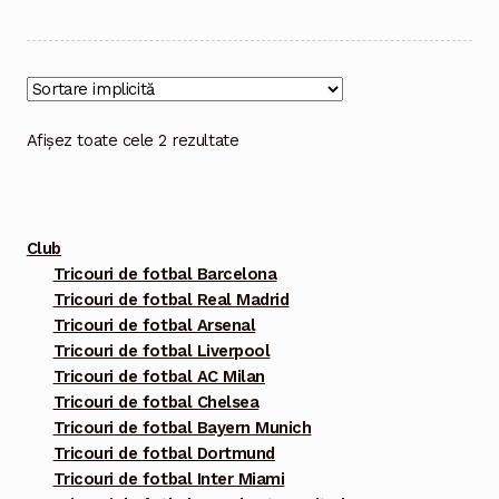
are
mai
multe
variații.
Opțiunile
Afișez toate cele 2 rezultate
pot
fi
alese
Club
în
Tricouri de fotbal Barcelona
pagina
Tricouri de fotbal Real Madrid
produsului.
Tricouri de fotbal Arsenal
Tricouri de fotbal Liverpool
Tricouri de fotbal AC Milan
Tricouri de fotbal Chelsea
Tricouri de fotbal Bayern Munich
Tricouri de fotbal Dortmund
Tricouri de fotbal Inter Miami