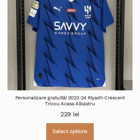
fi
alese
în
pagina
produsului.
Personalizare gratuită! 2023-24 Riyadh Crescent
Tricou Acasa Albastru
229
lei
Acest
Select options
produs