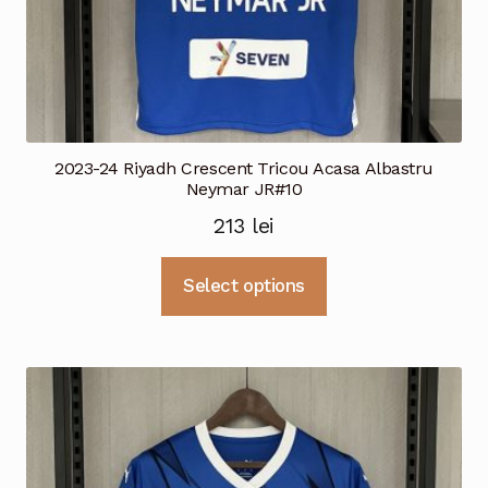
2023-24 Riyadh Crescent Tricou Acasa Albastru
Neymar JR#10
213
lei
Acest
Select options
produs
are
mai
multe
variații.
Opțiunile
pot