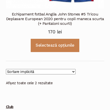
Echipament fotbal Anglia John Stones #5 Tricou
Deplasare European 2020 pentru copii maneca scurta
(+ Pantaloni scurti)
170
lei
Acest
Selectează opțiunile
produs
are
mai
multe
variații.
Opțiunile
Afișez toate cele 2 rezultate
pot
fi
alese
Club
în