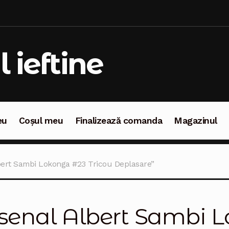
l ieftine
eu
Coșul meu
Finalizează comanda
Magazinul
oșul meu
Finalizează comanda
Magazinul
bert Sambi Lokonga #23 Tricou Deplasare”
senal Albert Sambi 