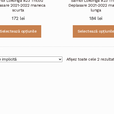
bi Lokonga #23 Tricou
Sambi Lokonga #23 Tr
asare 2021-2022 maneca
Deplasare 2021-2022 m
scurta
lunga
172
lei
184
lei
Acest
Selectează opțiunile
Selectează opțiunil
produs
are
mai
multe
variații.
Afișez toate cele 2 rezulta
Opțiunile
pot
fi
alese
în
pagina
produsului.