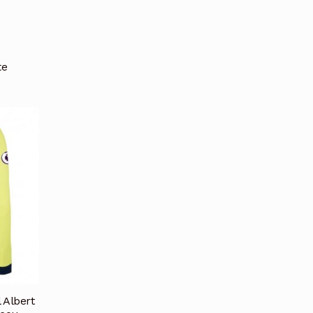
te
 Albert