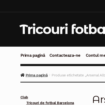
Sari
Sari
la
la
navigare
conținut
Tricouri fotba
Prima pagină
Contacteaza-ne
Contul m
Prima pagină
Contacteaza-ne
Contul meu
C
Prima pagină
Produse etichetate „Arsenal Al
Ar
Club
Tricouri de fotbal Barcelona