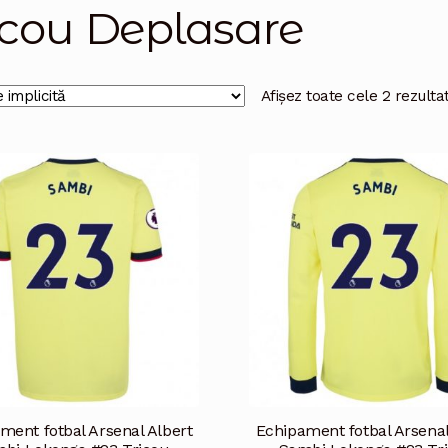
icou Deplasare
Afișez toate cele 2 rezulta
ment fotbal Arsenal Albert
Echipament fotbal Arsenal