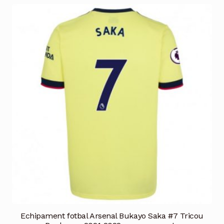
multe
variații.
Opțiunile
pot
fi
alese
în
pagina
produsului.
Echipament fotbal Arsenal Bukayo Saka #7 Tricou