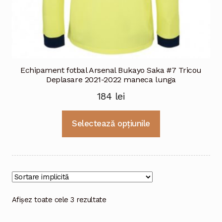
Echipament fotbal Arsenal Bukayo Saka #7 Tricou
Deplasare 2021-2022 maneca lunga
184
lei
Acest
Selectează opțiunile
produs
are
mai
multe
variații.
Opțiunile
Afișez toate cele 3 rezultate
pot