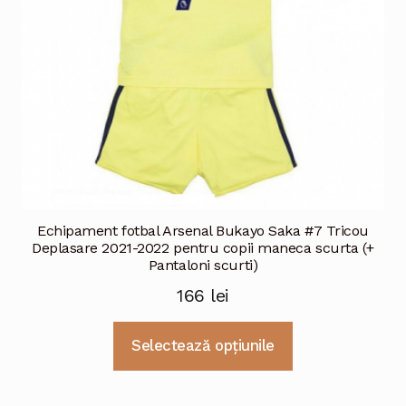
Echipament fotbal Arsenal Bukayo Saka #7 Tricou
Deplasare 2021-2022 pentru copii maneca scurta (+
Pantaloni scurti)
166
lei
Acest
Selectează opțiunile
produs
are
mai