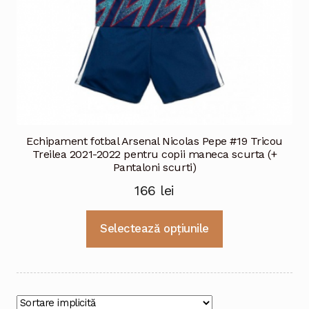
Echipament fotbal Arsenal Nicolas Pepe #19 Tricou
Treilea 2021-2022 pentru copii maneca scurta (+
Pantaloni scurti)
166
lei
Acest
Selectează opțiunile
produs
are
mai
multe