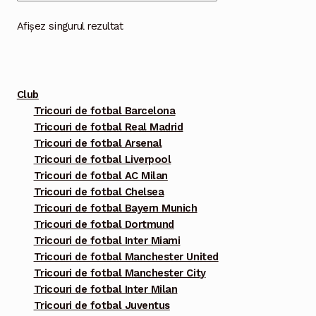
variații.
Opțiunile
Afișez singurul rezultat
pot
fi
alese
Club
în
Tricouri de fotbal Barcelona
pagina
Tricouri de fotbal Real Madrid
produsului.
Tricouri de fotbal Arsenal
Tricouri de fotbal Liverpool
Tricouri de fotbal AC Milan
Tricouri de fotbal Chelsea
Tricouri de fotbal Bayern Munich
Tricouri de fotbal Dortmund
Tricouri de fotbal Inter Miami
Tricouri de fotbal Manchester United
Tricouri de fotbal Manchester City
Tricouri de fotbal Inter Milan
Tricouri de fotbal Juventus