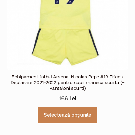
Echipament fotbal Arsenal Nicolas Pepe #19 Tricou
Deplasare 2021-2022 pentru copii maneca scurta (+
Pantaloni scurti)
166
lei
Acest
Selectează opțiunile
produs
are
mai