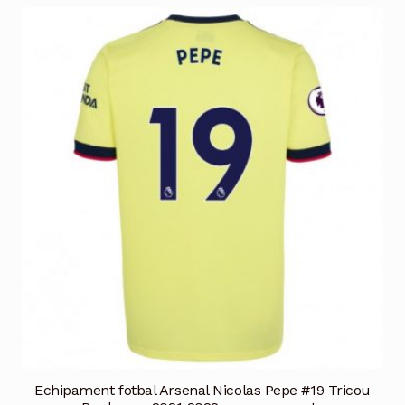
multe
variații.
Opțiunile
pot
fi
alese
în
pagina
produsului.
Echipament fotbal Arsenal Nicolas Pepe #19 Tricou