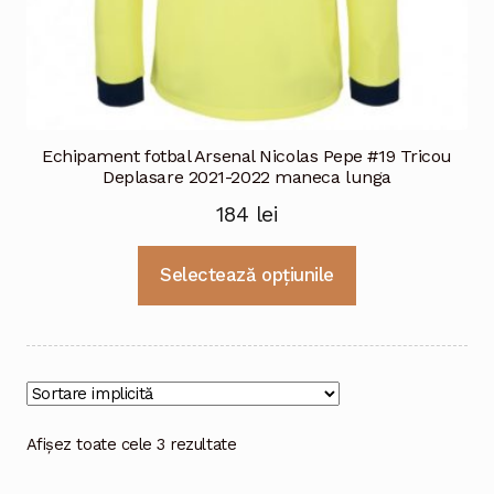
Echipament fotbal Arsenal Nicolas Pepe #19 Tricou
Deplasare 2021-2022 maneca lunga
184
lei
Acest
Selectează opțiunile
produs
are
mai
multe
variații.
Opțiunile
Afișez toate cele 3 rezultate
pot