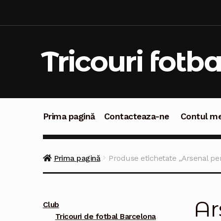
Sari
Sari
la
la
navigare
conținut
Tricouri fotba
Prima pagină
Contacteaza-ne
Contul m
Prima pagină
Contacteaza-ne
Contul meu
C
Prima pagină
Produse etichetate „Arsenal pen
Ar
Club
Tricouri de fotbal Barcelona