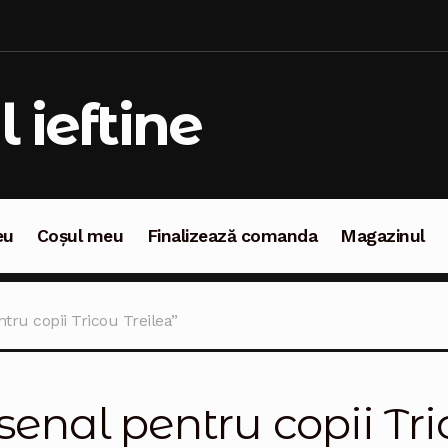
l ieftine
eu
Coșul meu
Finalizează comanda
Magazinul
oșul meu
Finalizează comanda
Magazinul
tru copii Tricou Treilea”
senal pentru copii Tri