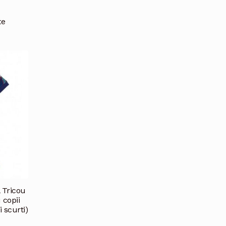
te
 Tricou
 copii
 scurti)