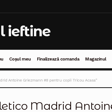
l ieftine
eu
Coșul meu
Finalizează comanda
Magazinul
oșul meu
Finalizează comanda
Magazinul
adrid Antoine Griezmann #8 pentru copii Tricou Acasa”
letico Madrid Antoi