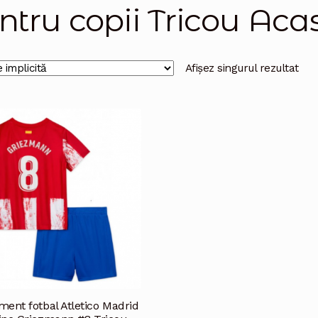
ntru copii Tricou Aca
Afișez singurul rezultat
ent fotbal Atletico Madrid