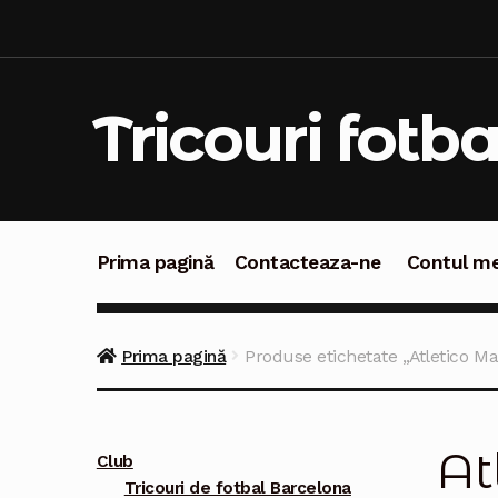
Sari
Sari
la
la
navigare
conținut
Tricouri fotba
Prima pagină
Contacteaza-ne
Contul m
Prima pagină
Contacteaza-ne
Contul meu
C
Prima pagină
Produse etichetate „Atletico M
At
Club
Tricouri de fotbal Barcelona