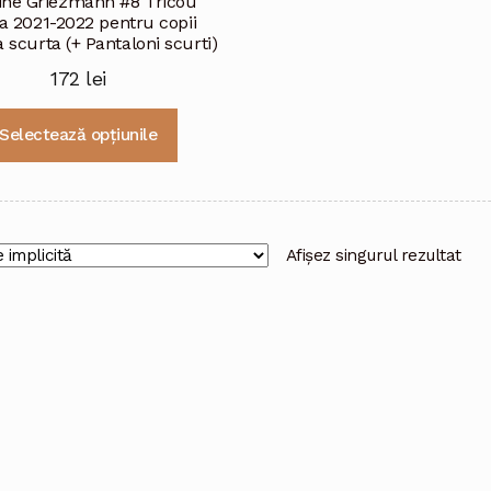
ine Griezmann #8 Tricou
a 2021-2022 pentru copii
scurta (+ Pantaloni scurti)
172
lei
Acest
Selectează opțiunile
produs
are
mai
multe
variații.
Afișez singurul rezultat
Opțiunile
pot
fi
alese
în
pagina
produsului.