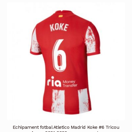
multe
variații.
Opțiunile
pot
fi
alese
în
pagina
produsului.
Echipament fotbal Atletico Madrid Koke #6 Tricou