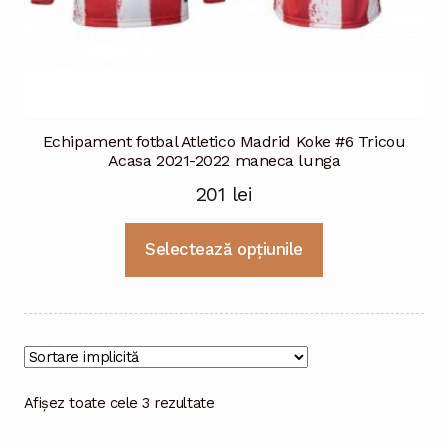
Echipament fotbal Atletico Madrid Koke #6 Tricou
Acasa 2021-2022 maneca lunga
201
lei
Acest
Selectează opțiunile
produs
are
mai
multe
variații.
Opțiunile
Afișez toate cele 3 rezultate
pot