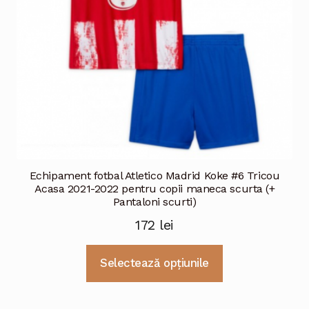
Echipament fotbal Atletico Madrid Koke #6 Tricou
Acasa 2021-2022 pentru copii maneca scurta (+
Pantaloni scurti)
172
lei
Acest
Selectează opțiunile
produs
are
mai