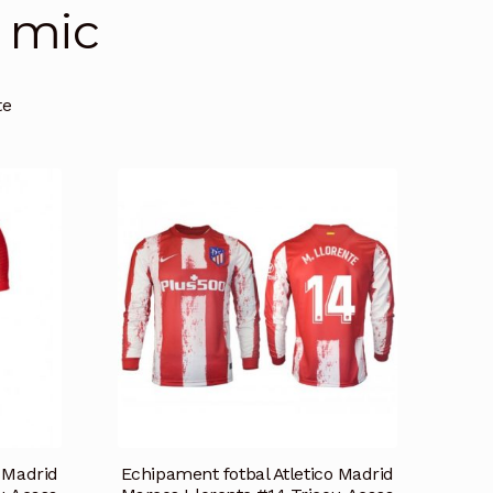
r mic
te
o Madrid
Echipament fotbal Atletico Madrid