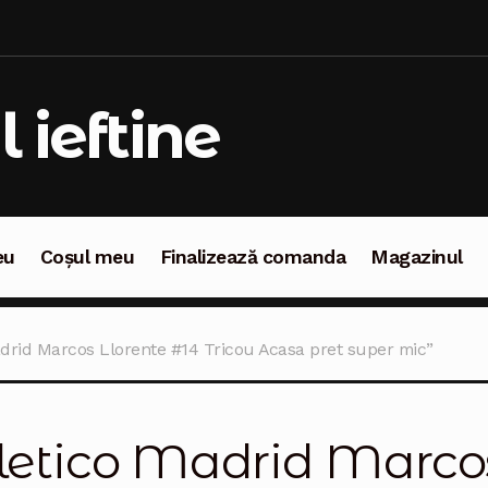
l ieftine
eu
Coșul meu
Finalizează comanda
Magazinul
oșul meu
Finalizează comanda
Magazinul
adrid Marcos Llorente #14 Tricou Acasa pret super mic”
letico Madrid Marcos