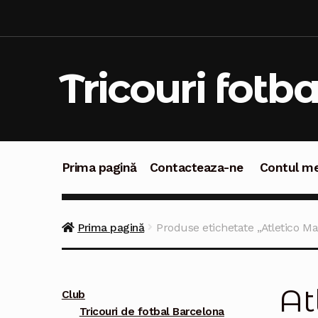
Sari
Sari
la
la
navigare
conținut
Tricouri fotba
Prima pagină
Contacteaza-ne
Contul m
Prima pagină
Contacteaza-ne
Contul meu
C
Prima pagină
Produse etichetate „Atletico M
At
Club
Tricouri de fotbal Barcelona