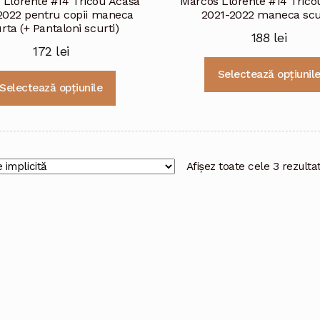
 Llorente #14 Tricou Acasa
Marcos Llorente #14 Trico
2022 pentru copii maneca
2021-2022 maneca scu
rta (+ Pantaloni scurti)
188
lei
172
lei
Selectează opțiunil
Acest
Selectează opțiunile
produs
are
mai
multe
variații.
Afișez toate cele 3 rezulta
Opțiunile
pot
fi
alese
în
pagina
produsului.