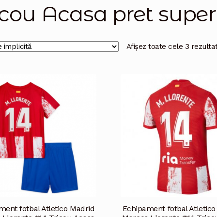
icou Acasa pret supe
Afișez toate cele 3 rezulta
ent fotbal Atletico Madrid
Echipament fotbal Atletic