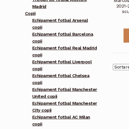
Marcos
2021-
Madrid
scu
Copii
Echipament fotbal Arsenal
copii
Echipament fotbal Barcelona
copii
Echipament fotbal Real Madrid
copii
Echipament fotbal Liverpool
copii
Echipament fotbal Chelsea
copii
Echipament fotbal Manchester
United copii
Echipament fotbal Manchester
City copii
Echipament fotbal AC Milan
copii