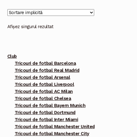
multe
variații.
Opțiunile
Afișez singurul rezultat
pot
fi
alese
Club
în
Tricouri de fotbal Barcelona
pagina
Tricouri de fotbal Real Madrid
produsului.
Tricouri de fotbal Arsenal
Tricouri de fotbal Liverpool
Tricouri de fotbal AC Milan
Tricouri de fotbal Chelsea
Tricouri de fotbal Bayern Munich
Tricouri de fotbal Dortmund
Tricouri de fotbal Inter Miami
Tricouri de fotbal Manchester United
Tricouri de fotbal Manchester City