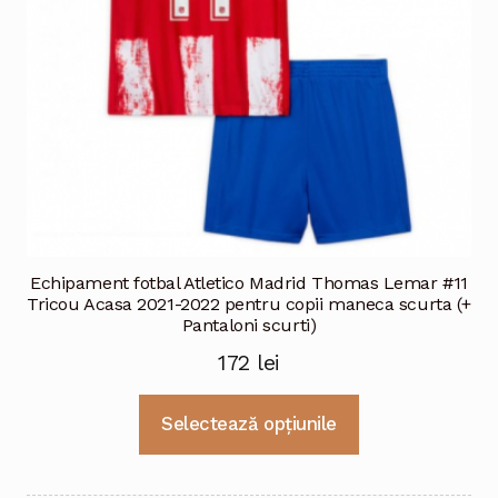
Echipament fotbal Atletico Madrid Thomas Lemar #11
Tricou Acasa 2021-2022 pentru copii maneca scurta (+
Pantaloni scurti)
172
lei
Acest
Selectează opțiunile
produs
are
mai