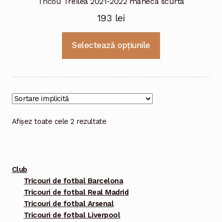
Tricou Treilea 2021-2022 maneca scurta
193
lei
Acest
Selectează opțiunile
produs
are
mai
multe
variații.
Opțiunile
Afișez toate cele 2 rezultate
pot
fi
alese
Club
în
Tricouri de fotbal Barcelona
pagina
Tricouri de fotbal Real Madrid
produsului.
Tricouri de fotbal Arsenal
Tricouri de fotbal Liverpool