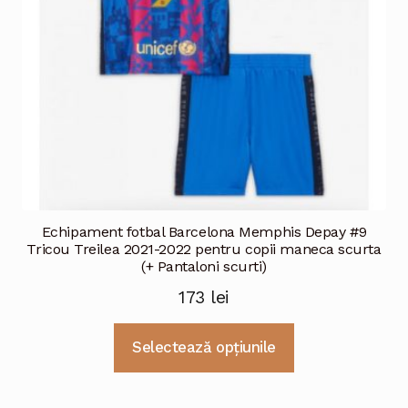
Echipament fotbal Barcelona Memphis Depay #9
Tricou Treilea 2021-2022 pentru copii maneca scurta
(+ Pantaloni scurti)
173
lei
Acest
Selectează opțiunile
produs
are
mai