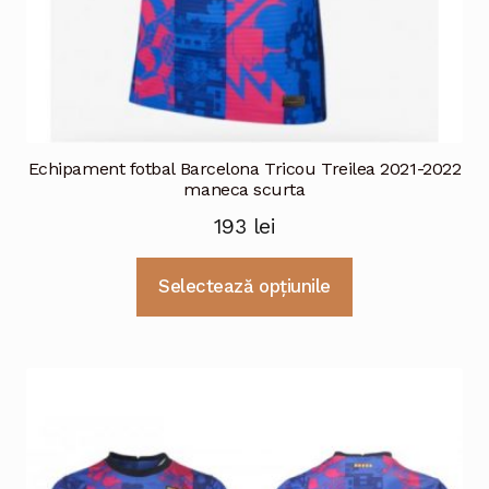
Echipament fotbal Barcelona Tricou Treilea 2021-2022
maneca scurta
193
lei
Acest
Selectează opțiunile
produs
are
mai
multe
variații.
Opțiunile
pot