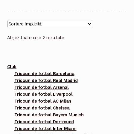
are
mai
multe
variații.
Opțiunile
Afișez toate cele 2 rezultate
pot
fi
alese
Club
în
Tricouri de fotbal Barcelona
pagina
Tricouri de fotbal Real Madrid
produsului.
Tricouri de fotbal Arsenal
Tricouri de fotbal Liverpool
Tricouri de fotbal AC Milan
Tricouri de fotbal Chelsea
Tricouri de fotbal Bayern Munich
Tricouri de fotbal Dortmund
Tricouri de fotbal Inter Miami