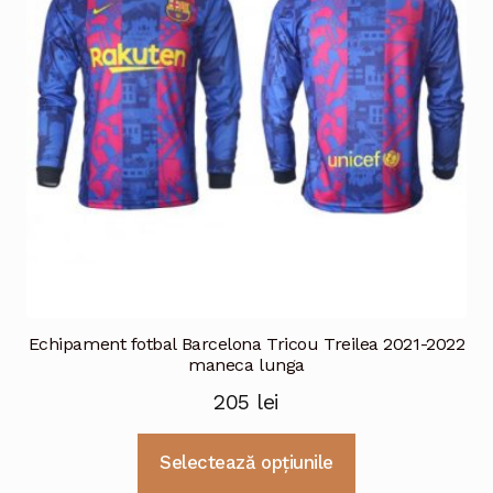
fi
alese
în
pagina
produsului.
Echipament fotbal Barcelona Tricou Treilea 2021-2022
maneca lunga
205
lei
Acest
Selectează opțiunile
produs