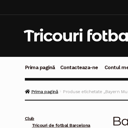
Sari
Sari
la
la
navigare
conținut
Tricouri fotba
Prima pagină
Contacteaza-ne
Contul m
Prima pagină
Contacteaza-ne
Contul meu
C
Prima pagină
Produse etichetate „Bayern Mu
Ba
Club
Tricouri de fotbal Barcelona