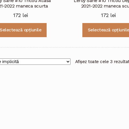
y Sane #10 Tricou Acasa
Leroy Sane #10 Tricou De
21-2022 maneca scurta
2021-2022 maneca scu
172
lei
172
lei
Acest
Selectează opțiunile
Selectează opțiunil
produs
are
mai
multe
variații.
Afișez toate cele 3 rezulta
Opțiunile
pot
fi
alese
în
pagina
produsului.