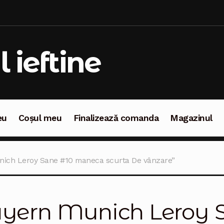
l ieftine
eu
Coșul meu
Finalizează comanda
Magazinul
oșul meu
Finalizează comanda
Magazinul
nich Leroy Sane #10 maneca scurta De vânzare”
yern Munich Leroy 