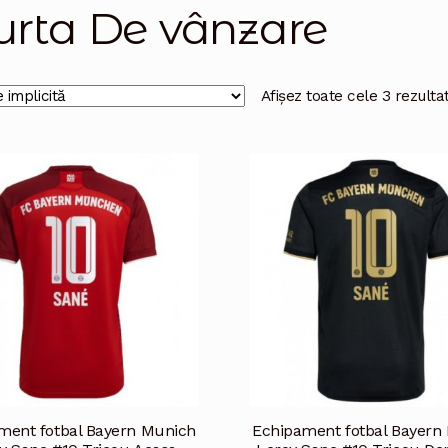
urta De vânzare
Afișez toate cele 3 rezulta
ment fotbal Bayern Munich
Echipament fotbal Bayern