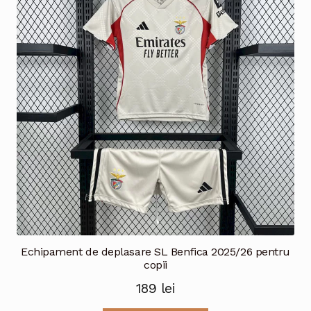
Opțiunile
pot
fi
alese
în
pagina
produsului.
Echipament de deplasare SL Benfica 2025/26 pentru
copii
189
lei