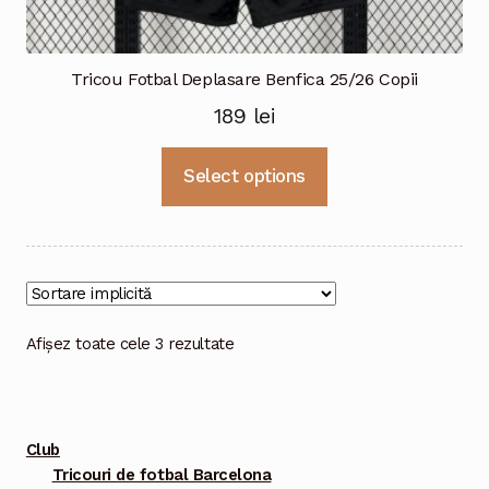
Tricou Fotbal Deplasare Benfica 25/26 Copii
189
lei
Acest
Select options
produs
are
mai
multe
variații.
Opțiunile
Afișez toate cele 3 rezultate
pot
fi
alese
Club
în
Tricouri de fotbal Barcelona
pagina