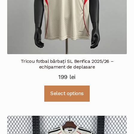
Tricou fotbal bărbați SL Benfica 2025/26 –
echipament de deplasare
199
lei
Acest
Select options
produs
are
mai
multe
variații.