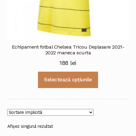
Echipament fotbal Chelsea Tricou Deplasare 2021-
2022 maneca scurta
188
lei
Acest
Selectează opțiunile
produs
are
mai
multe
variații.
Opțiunile
Afișez singurul rezultat
pot