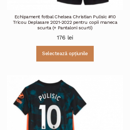
Echipament fotbal Chelsea Christian Pulisic #10
Tricou Deplasare 2021-2022 pentru copii maneca
scurta (+ Pantaloni scurti)
176
lei
Acest
Selectează opțiunile
produs
are
mai
multe
variații.
Opțiunile
pot
fi
alese
în