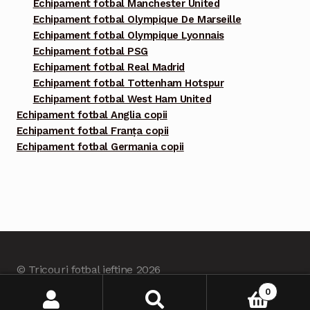
Echipament fotbal Manchester United
Echipament fotbal Olympique De Marseille
Echipament fotbal Olympique Lyonnais
Echipament fotbal PSG
Echipament fotbal Real Madrid
Echipament fotbal Tottenham Hotspur
Echipament fotbal West Ham United
Echipament fotbal Anglia copii
Echipament fotbal Franța copii
Echipament fotbal Germania copii
© Tricouri fotbal ieftine 2026
Built with Tricourifotbalieftine.com
.
0
Caută
Caută