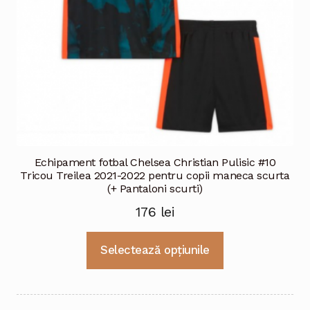
pagina
produsului.
Echipament fotbal Chelsea Christian Pulisic #10
Tricou Treilea 2021-2022 pentru copii maneca scurta
(+ Pantaloni scurti)
176
lei
Acest
Selectează opțiunile
produs
are
mai