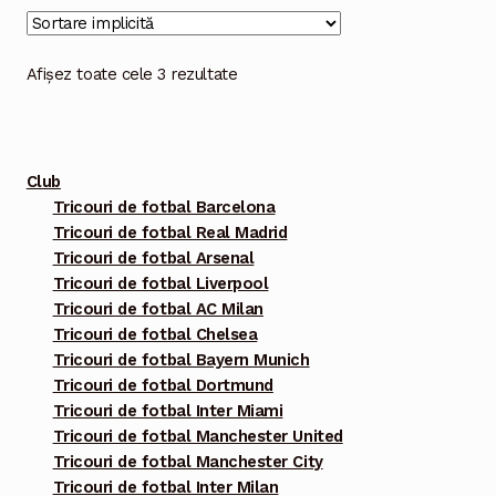
multe
variații.
Opțiunile
Afișez toate cele 3 rezultate
pot
fi
alese
Club
în
Tricouri de fotbal Barcelona
pagina
Tricouri de fotbal Real Madrid
produsului.
Tricouri de fotbal Arsenal
Tricouri de fotbal Liverpool
Tricouri de fotbal AC Milan
Tricouri de fotbal Chelsea
Tricouri de fotbal Bayern Munich
Tricouri de fotbal Dortmund
Tricouri de fotbal Inter Miami
Tricouri de fotbal Manchester United
Tricouri de fotbal Manchester City
Tricouri de fotbal Inter Milan