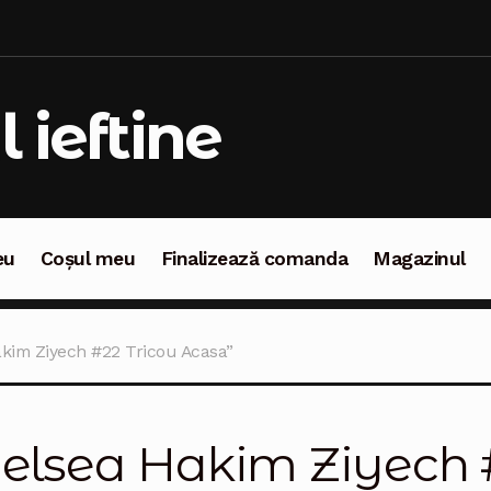
l ieftine
eu
Coșul meu
Finalizează comanda
Magazinul
oșul meu
Finalizează comanda
Magazinul
akim Ziyech #22 Tricou Acasa”
elsea Hakim Ziyech 