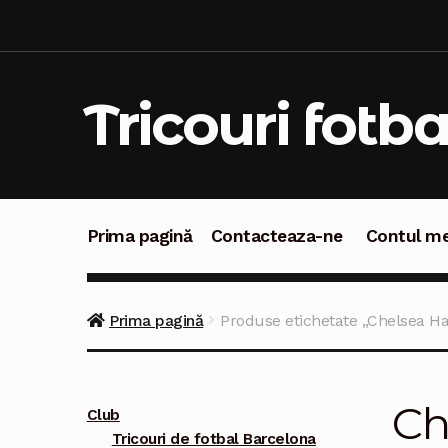
Sari
Sari
la
la
navigare
conținut
Tricouri fotba
Prima pagină
Contacteaza-ne
Contul m
Prima pagină
Contacteaza-ne
Contul meu
C
Prima pagină
Produse etichetate „Chelsea H
Ch
Club
Tricouri de fotbal Barcelona