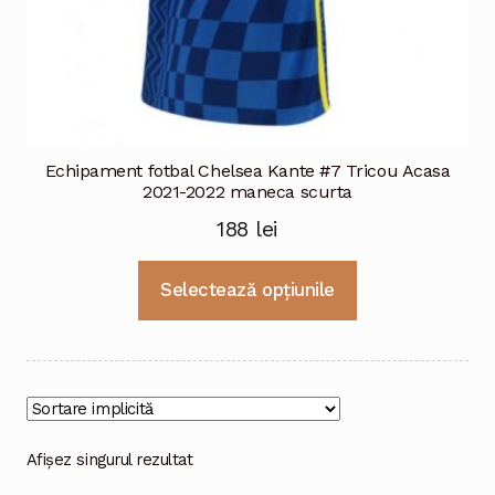
Echipament fotbal Chelsea Kante #7 Tricou Acasa
2021-2022 maneca scurta
188
lei
Acest
Selectează opțiunile
produs
are
mai
multe
variații.
Opțiunile
Afișez singurul rezultat
pot