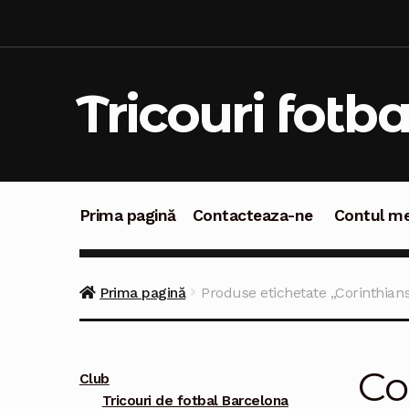
Sari
Sari
la
la
navigare
conținut
Tricouri fotba
Prima pagină
Contacteaza-ne
Contul m
Prima pagină
Contacteaza-ne
Contul meu
C
Prima pagină
Produse etichetate „Corinthian
Co
Club
Tricouri de fotbal Barcelona