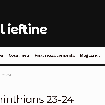
l ieftine
eu
Coșul meu
Finalizează comanda
Magazinul
oșul meu
Finalizează comanda
Magazinul
s 23-24”
rinthians 23-24