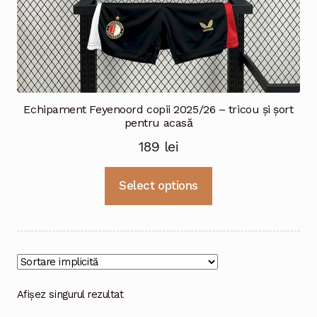
Echipament Feyenoord copii 2025/26 – tricou și șort
pentru acasă
189
lei
Acest
Select options
produs
are
mai
multe
variații.
Opțiunile
Afișez singurul rezultat
pot