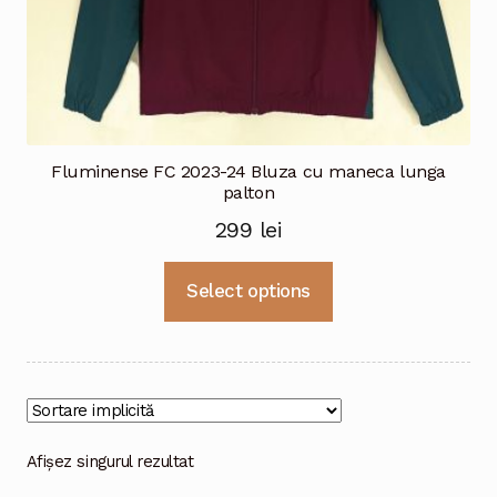
Fluminense FC 2023-24 Bluza cu maneca lunga
palton
299
lei
Acest
Select options
produs
are
mai
multe
variații.
Opțiunile
Afișez singurul rezultat
pot