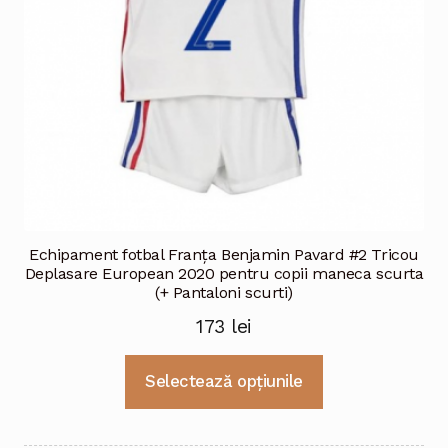
Echipament fotbal Franţa Benjamin Pavard #2 Tricou
Deplasare European 2020 pentru copii maneca scurta
(+ Pantaloni scurti)
173
lei
Acest
Selectează opțiunile
produs
are
mai