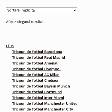
multe
variații.
Opțiunile
Afișez singurul rezultat
pot
fi
alese
Club
în
Tricouri de fotbal Barcelona
pagina
Tricouri de fotbal Real Madrid
produsului.
Tricouri de fotbal Arsenal
Tricouri de fotbal Liverpool
Tricouri de fotbal AC Milan
Tricouri de fotbal Chelsea
Tricouri de fotbal Bayern Munich
Tricouri de fotbal Dortmund
Tricouri de fotbal Inter Miami
Tricouri de fotbal Manchester United
Tricouri de fotbal Manchester City