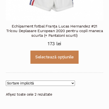
Echipament fotbal Franţa Lucas Hernandez #21
Tricou Deplasare European 2020 pentru copii maneca
scurta (+ Pantaloni scurti)
173
lei
Acest
Selectează opțiunile
produs
are
mai
multe
variații.
Opțiunile
Afișez toate cele 2 rezultate
pot
fi