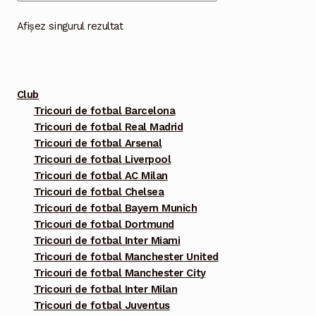
variații.
Opțiunile
Afișez singurul rezultat
pot
fi
alese
Club
în
Tricouri de fotbal Barcelona
pagina
Tricouri de fotbal Real Madrid
produsului.
Tricouri de fotbal Arsenal
Tricouri de fotbal Liverpool
Tricouri de fotbal AC Milan
Tricouri de fotbal Chelsea
Tricouri de fotbal Bayern Munich
Tricouri de fotbal Dortmund
Tricouri de fotbal Inter Miami
Tricouri de fotbal Manchester United
Tricouri de fotbal Manchester City
Tricouri de fotbal Inter Milan
Tricouri de fotbal Juventus