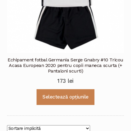
Echipament fotbal Germania Serge Gnabry #10 Tricou
Acasa European 2020 pentru copii maneca scurta (+
Pantaloni scurti)
173
lei
Acest
Selectează opțiunile
produs
are
mai
multe