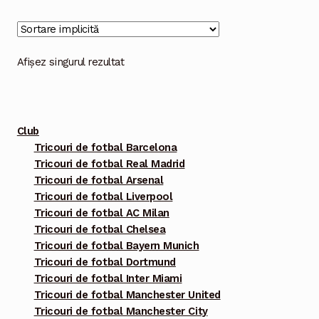
multe
variații.
Opțiunile
Afișez singurul rezultat
pot
fi
alese
Club
în
Tricouri de fotbal Barcelona
pagina
Tricouri de fotbal Real Madrid
produsului.
Tricouri de fotbal Arsenal
Tricouri de fotbal Liverpool
Tricouri de fotbal AC Milan
Tricouri de fotbal Chelsea
Tricouri de fotbal Bayern Munich
Tricouri de fotbal Dortmund
Tricouri de fotbal Inter Miami
Tricouri de fotbal Manchester United
Tricouri de fotbal Manchester City