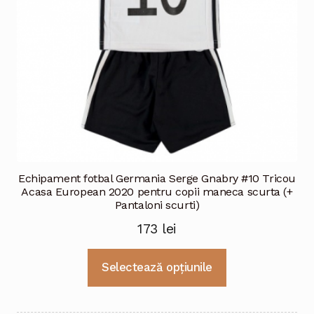
Echipament fotbal Germania Serge Gnabry #10 Tricou
Acasa European 2020 pentru copii maneca scurta (+
Pantaloni scurti)
173
lei
Acest
Selectează opțiunile
produs
are
mai