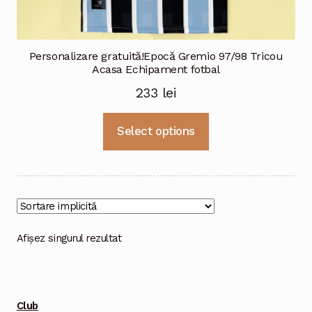
Personalizare gratuită!Epocă Gremio 97/98 Tricou
Acasa Echipament fotbal
233
lei
Acest
Select options
produs
are
mai
multe
variații.
Opțiunile
Afișez singurul rezultat
pot
fi
alese
Club
în