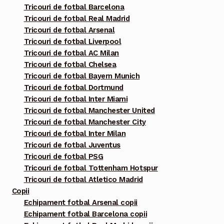
Tricouri de fotbal Barcelona
pagina
Tricouri de fotbal Real Madrid
produsului.
Tricouri de fotbal Arsenal
Tricouri de fotbal Liverpool
Tricouri de fotbal AC Milan
Tricouri de fotbal Chelsea
Tricouri de fotbal Bayern Munich
Tricouri de fotbal Dortmund
Tricouri de fotbal Inter Miami
Tricouri de fotbal Manchester United
Tricouri de fotbal Manchester City
Tricouri de fotbal Inter Milan
Tricouri de fotbal Juventus
Tricouri de fotbal PSG
Tricouri de fotbal Tottenham Hotspur
Tricouri de fotbal Atletico Madrid
Copii
Echipament fotbal Arsenal copii
Echipament fotbal Barcelona copii