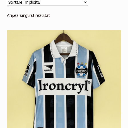
Magazinul
Afișez singurul rezultat