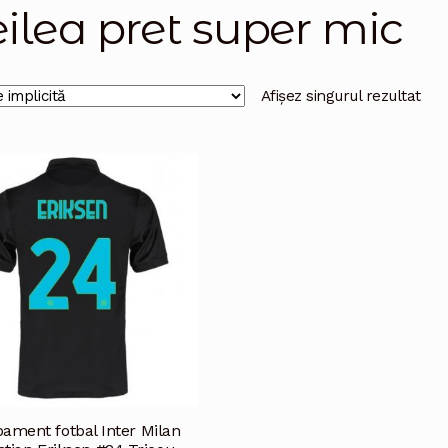
eilea pret super mic
Afișez singurul rezultat
ament fotbal Inter Milan