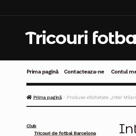
Sari
Sari
la
la
navigare
conținut
Tricouri fotba
Prima pagină
Contacteaza-ne
Contul m
Prima pagină
Contacteaza-ne
Contul meu
C
Prima pagină
Produse etichetate „Inter Milan
In
Club
Tricouri de fotbal Barcelona