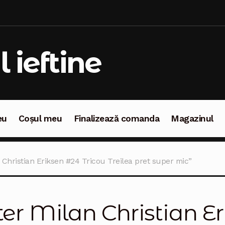
l ieftine
eu
Coșul meu
Finalizează comanda
Magazinul
oșul meu
Finalizează comanda
Magazinul
 Christian Eriksen #24 Tricou Treilea pret super mic”
ter Milan Christian E