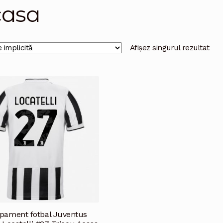
asa
Afișez singurul rezultat
pament fotbal Juventus