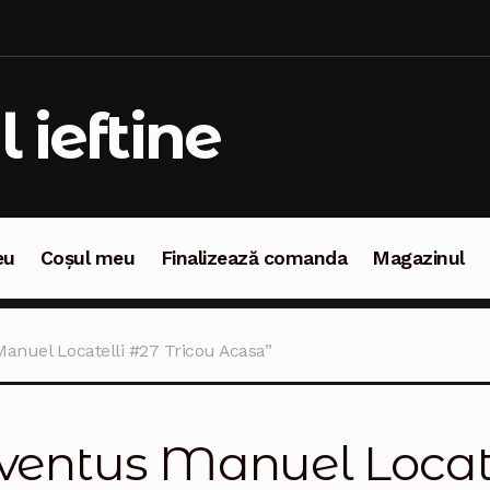
l ieftine
eu
Coșul meu
Finalizează comanda
Magazinul
oșul meu
Finalizează comanda
Magazinul
anuel Locatelli #27 Tricou Acasa”
ventus Manuel Locate