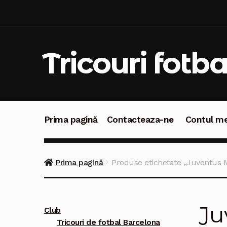
Sari
Sari
la
la
navigare
conținut
Tricouri fotba
Prima pagină
Contacteaza-ne
Contul m
Prima pagină
Contacteaza-ne
Contul meu
C
Prima pagină
Produse etichetate „Juventus M
Ju
Club
Tricouri de fotbal Barcelona