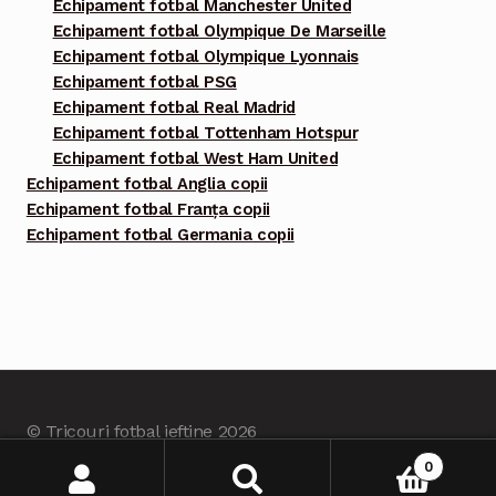
Echipament fotbal Manchester United
Echipament fotbal Olympique De Marseille
Echipament fotbal Olympique Lyonnais
Echipament fotbal PSG
Echipament fotbal Real Madrid
Echipament fotbal Tottenham Hotspur
Echipament fotbal West Ham United
Echipament fotbal Anglia copii
Echipament fotbal Franța copii
Echipament fotbal Germania copii
© Tricouri fotbal ieftine 2026
Built with Tricourifotbalieftine.com
.
0
Caută
Caută