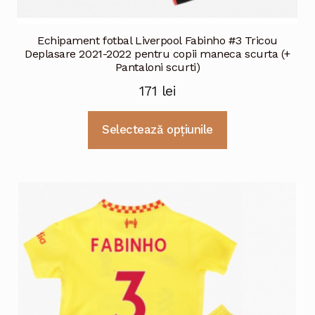
Echipament fotbal Liverpool Fabinho #3 Tricou
Deplasare 2021-2022 pentru copii maneca scurta (+
Pantaloni scurti)
171
lei
Acest
Selectează opțiunile
produs
are
mai
multe
variații.
Opțiunile
pot
fi
alese
în