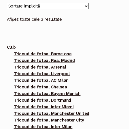
multe
variații.
Opțiunile
Afișez toate cele 3 rezultate
pot
fi
alese
Club
în
Tricouri de fotbal Barcelona
pagina
Tricouri de fotbal Real Madrid
produsului.
Tricouri de fotbal Arsenal
Tricouri de fotbal Liverpool
Tricouri de fotbal AC Milan
Tricouri de fotbal Chelsea
Tricouri de fotbal Bayern Munich
Tricouri de fotbal Dortmund
Tricouri de fotbal Inter Miami
Tricouri de fotbal Manchester United
Tricouri de fotbal Manchester City
Tricouri de fotbal Inter Milan