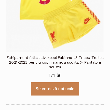
pagina
produsului.
Echipament fotbal Liverpool Fabinho #3 Tricou Treilea
2021-2022 pentru copii maneca scurta (+ Pantaloni
scurti)
171
lei
Acest
Selectează opțiunile
produs
are
mai