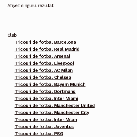
Opțiunile
Afișez singurul rezultat
pot
fi
alese
Club
în
Tricouri de fotbal Barcelona
pagina
Tricouri de fotbal Real Madrid
produsului.
Tricouri de fotbal Arsenal
Tricouri de fotbal Liverpool
Tricouri de fotbal AC Milan
Tricouri de fotbal Chelsea
Tricouri de fotbal Bayern Munich
Tricouri de fotbal Dortmund
Tricouri de fotbal Inter Miami
Tricouri de fotbal Manchester United
Tricouri de fotbal Manchester City
Tricouri de fotbal Inter Milan
Tricouri de fotbal Juventus
Tricouri de fotbal PSG