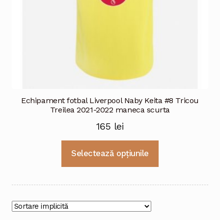
Echipament fotbal Liverpool Naby Keita #8 Tricou
Treilea 2021-2022 maneca scurta
165
lei
Acest
Selectează opțiunile
produs
are
mai
multe
variații.