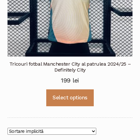
Tricouri fotbal Manchester City al patrulea 2024/25 –
Definitely City
199
lei
Acest
Select options
produs
are
mai
multe
variații.