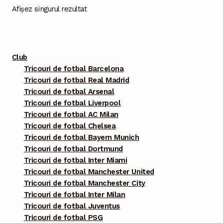
Opțiunile
Afișez singurul rezultat
pot
fi
alese
Club
în
Tricouri de fotbal Barcelona
pagina
Tricouri de fotbal Real Madrid
produsului.
Tricouri de fotbal Arsenal
Tricouri de fotbal Liverpool
Tricouri de fotbal AC Milan
Tricouri de fotbal Chelsea
Tricouri de fotbal Bayern Munich
Tricouri de fotbal Dortmund
Tricouri de fotbal Inter Miami
Tricouri de fotbal Manchester United
Tricouri de fotbal Manchester City
Tricouri de fotbal Inter Milan
Tricouri de fotbal Juventus
Tricouri de fotbal PSG