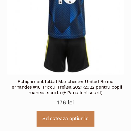
Echipament fotbal Manchester United Bruno
Fernandes #18 Tricou Treilea 2021-2022 pentru copii
maneca scurta (+ Pantaloni scurti)
176
lei
Acest
Selectează opțiunile
produs
are