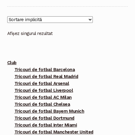
mai
multe
variații.
Opțiunile
Afișez singurul rezultat
pot
fi
alese
Club
în
Tricouri de fotbal Barcelona
pagina
Tricouri de fotbal Real Madrid
produsului.
Tricouri de fotbal Arsenal
Tricouri de fotbal Liverpool
Tricouri de fotbal AC Milan
Tricouri de fotbal Chelsea
Tricouri de fotbal Bayern Munich
Tricouri de fotbal Dortmund
Tricouri de fotbal Inter Miami
Tricouri de fotbal Manchester United