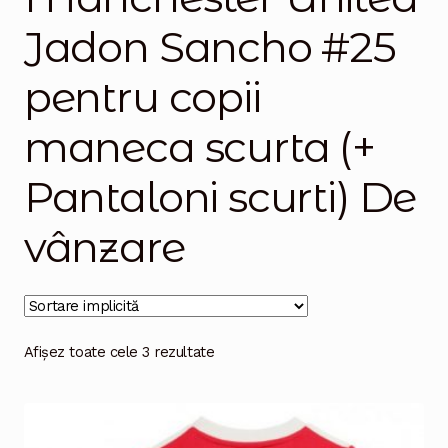
Jadon Sancho #25
Magazinul
pentru copii
maneca scurta (+
Pantaloni scurti) De
vânzare
Afișez toate cele 3 rezultate