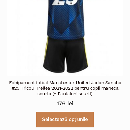
alese
în
pagina
produsului.
Echipament fotbal Manchester United Jadon Sancho
#25 Tricou Treilea 2021-2022 pentru copii maneca
scurta (+ Pantaloni scurti)
176
lei
Acest
Selectează opțiunile
produs