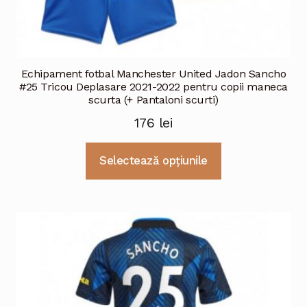
Echipament fotbal Manchester United Jadon Sancho
#25 Tricou Deplasare 2021-2022 pentru copii maneca
scurta (+ Pantaloni scurti)
176
lei
Acest
Selectează opțiunile
produs
are
mai
multe
variații.
Opțiunile
pot
fi