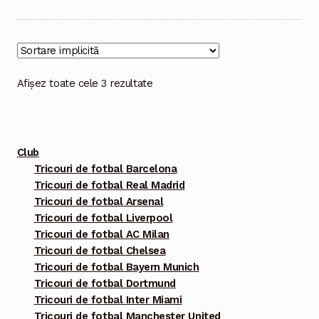
are
mai
multe
variații.
Opțiunile
Afișez toate cele 3 rezultate
pot
fi
alese
Club
în
Tricouri de fotbal Barcelona
pagina
Tricouri de fotbal Real Madrid
produsului.
Tricouri de fotbal Arsenal
Tricouri de fotbal Liverpool
Tricouri de fotbal AC Milan
Tricouri de fotbal Chelsea
Tricouri de fotbal Bayern Munich
Tricouri de fotbal Dortmund
Tricouri de fotbal Inter Miami
Tricouri de fotbal Manchester United