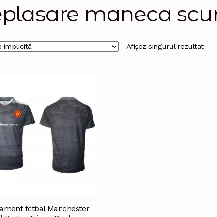
plasare maneca scur
Afișez singurul rezultat
ament fotbal Manchester