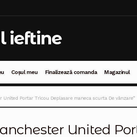
l ieftine
eu
Coșul meu
Finalizează comanda
Magazinul
oșul meu
Finalizează comanda
Magazinul
r United Portar Tricou Deplasare maneca scurta De vânzare”
nchester United Port