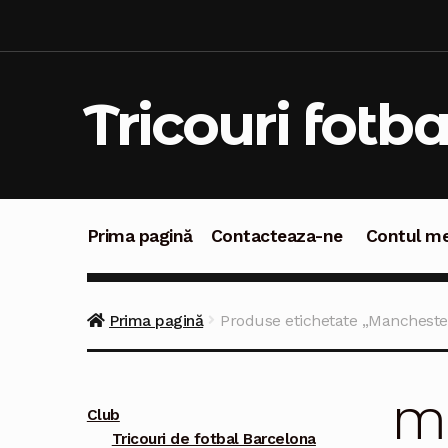
Sari
Sari
la
la
navigare
conținut
Tricouri fotba
Prima pagină
Contacteaza-ne
Contul m
Prima pagină
Contacteaza-ne
Contul meu
C
Prima pagină
Produse etichetate „Mancheste
Ma
Club
Tricouri de fotbal Barcelona