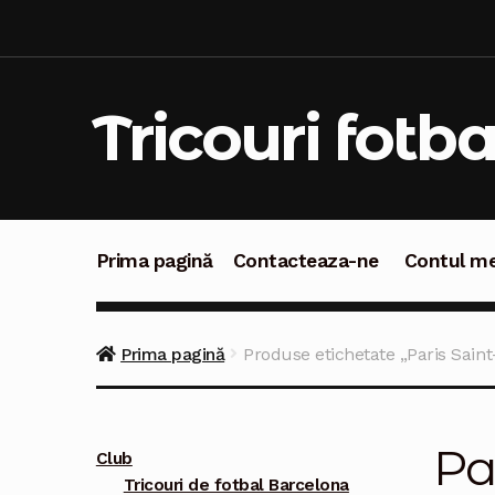
Sari
Sari
la
la
navigare
conținut
Tricouri fotba
Prima pagină
Contacteaza-ne
Contul m
Prima pagină
Contacteaza-ne
Contul meu
C
Prima pagină
Produse etichetate „Paris Sain
Pa
Club
Tricouri de fotbal Barcelona