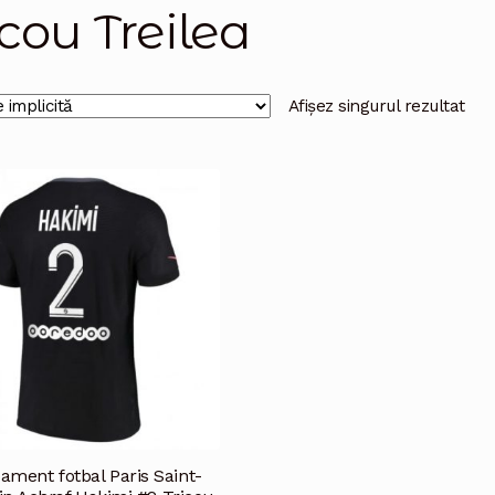
icou Treilea
Afișez singurul rezultat
ament fotbal Paris Saint-