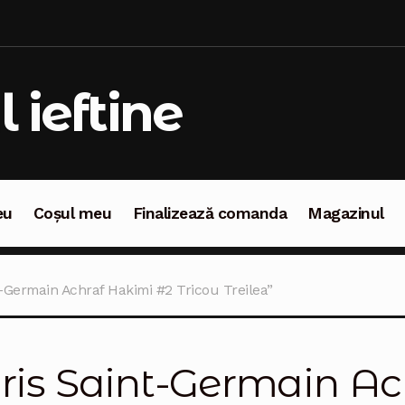
l ieftine
eu
Coșul meu
Finalizează comanda
Magazinul
oșul meu
Finalizează comanda
Magazinul
t-Germain Achraf Hakimi #2 Tricou Treilea”
ris Saint-Germain Ac