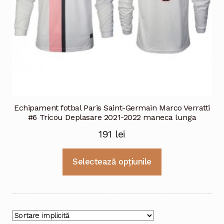
produsului.
Echipament fotbal Paris Saint-Germain Marco Verratti
#6 Tricou Deplasare 2021-2022 maneca lunga
191
lei
Acest
Selectează opțiunile
produs
are
mai
multe
variații.