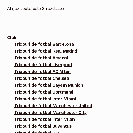
Opțiunile
Afișez toate cele 3 rezultate
pot
fi
alese
Club
în
Tricouri de fotbal Barcelona
pagina
Tricouri de fotbal Real Madrid
produsului.
Tricouri de fotbal Arsenal
Tricouri de fotbal Liverpool
Tricouri de fotbal AC Milan
Tricouri de fotbal Chelsea
Tricouri de fotbal Bayern Munich
Tricouri de fotbal Dortmund
Tricouri de fotbal Inter Miami
Tricouri de fotbal Manchester United
Tricouri de fotbal Manchester City
Tricouri de fotbal Inter Milan
Tricouri de fotbal Juventus