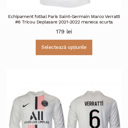
Echipament fotbal Paris Saint-Germain Marco Verratti
#6 Tricou Deplasare 2021-2022 maneca scurta
179
lei
Acest
Selectează opțiunile
produs
are
mai
multe
variații.
Opțiunile
pot
fi
alese
în
pagina