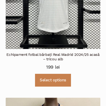
pagina
produsului.
Echipament fotbal bărbați Real Madrid 2024/25 acasă
– tricou alb
199
lei
Acest
Select options
produs
are
mai
multe