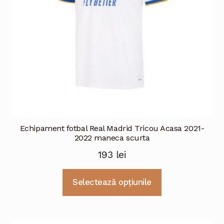
în
pagina
produsului.
Echipament fotbal Real Madrid Tricou Acasa 2021-
2022 maneca scurta
193
lei
Acest
Selectează opțiunile
produs
are
mai