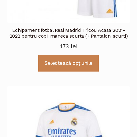
Echipament fotbal Real Madrid Tricou Acasa 2021-
2022 pentru copii maneca scurta (+ Pantaloni scurti)
173
lei
Acest
Selectează opțiunile
produs
are
mai
multe
variații.
Opțiunile
pot
fi
alese