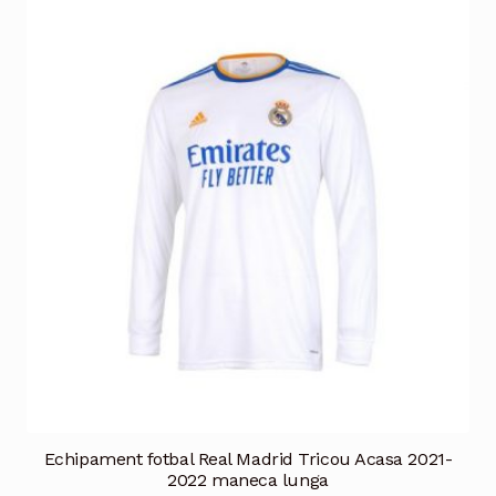
multe
variații.
Opțiunile
pot
fi
alese
în
pagina
produsului.
Echipament fotbal Real Madrid Tricou Acasa 2021-
2022 maneca lunga