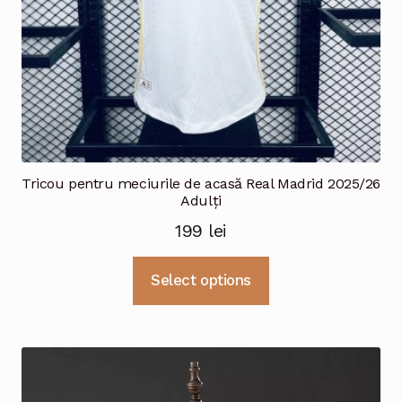
Tricou pentru meciurile de acasă Real Madrid 2025/26
Adulți
199
lei
Acest
Select options
produs
are
mai
multe
variații.