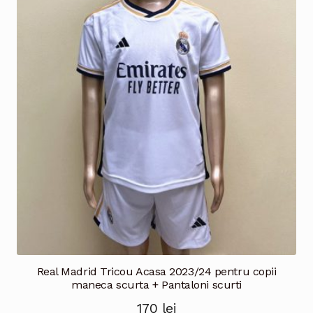
variații.
Opțiunile
pot
fi
alese
în
pagina
produsului.
Real Madrid Tricou Acasa 2023/24 pentru copii
maneca scurta + Pantaloni scurti
170
lei