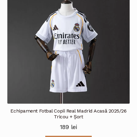
Opțiunile
pot
fi
alese
în
pagina
produsului.
Echipament Fotbal Copii Real Madrid Acasă 2025/26
Tricou + Șort
189
lei