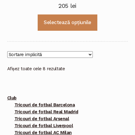
205
lei
Acest
Selectează opțiunile
produs
are
mai
multe
variații.
Opțiunile
Afișez toate cele 8 rezultate
pot
fi
alese
Club
în
Tricouri de fotbal Barcelona
pagina
Tricouri de fotbal Real Madrid
produsului.
Tricouri de fotbal Arsenal
Tricouri de fotbal Liverpool
Tricouri de fotbal AC Milan