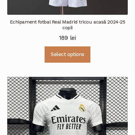
Echipament fotbal Real Madrid tricou acasă 2024-25
copii
189
lei
Acest
Select options
produs
are
mai
multe
variații.
Opțiunile
pot
fi
alese
în