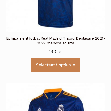
Echipament fotbal Real Madrid Tricou Deplasare 2021-
2022 maneca scurta
193
lei
Acest
Selectează opțiunile
produs
are
mai
multe
variații.
Opțiunile
pot