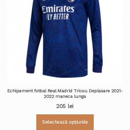
fi
alese
în
pagina
produsului.
Echipament fotbal Real Madrid Tricou Deplasare 2021-
2022 maneca lunga
205
lei
Acest
Selectează opțiunile
produs