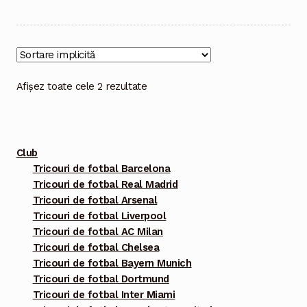
are
mai
multe
variații.
Opțiunile
Afișez toate cele 2 rezultate
pot
fi
alese
Club
în
Tricouri de fotbal Barcelona
pagina
Tricouri de fotbal Real Madrid
produsului.
Tricouri de fotbal Arsenal
Tricouri de fotbal Liverpool
Tricouri de fotbal AC Milan
Tricouri de fotbal Chelsea
Tricouri de fotbal Bayern Munich
Tricouri de fotbal Dortmund
Tricouri de fotbal Inter Miami