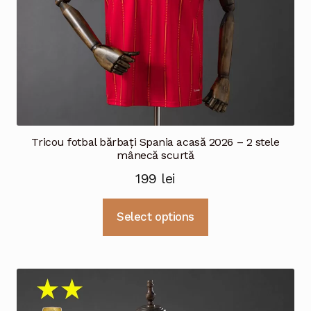
Tricou fotbal bărbați Spania acasă 2026 – 2 stele
mânecă scurtă
199
lei
Acest
Select options
produs
are
mai
multe
variații.