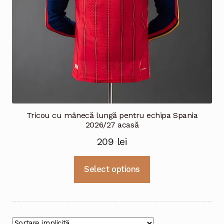
pagina
produsului.
Tricou cu mânecă lungă pentru echipa Spania
2026/27 acasă
209
lei
Acest
Select options
produs
are
mai
multe