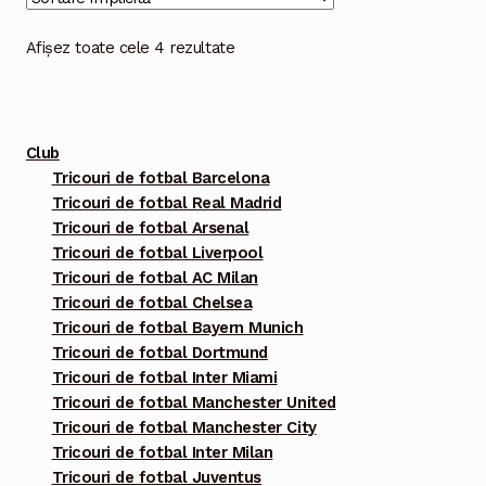
variații.
Opțiunile
Afișez toate cele 4 rezultate
pot
fi
alese
Club
în
Tricouri de fotbal Barcelona
pagina
Tricouri de fotbal Real Madrid
produsului.
Tricouri de fotbal Arsenal
Tricouri de fotbal Liverpool
Tricouri de fotbal AC Milan
Tricouri de fotbal Chelsea
Tricouri de fotbal Bayern Munich
Tricouri de fotbal Dortmund
Tricouri de fotbal Inter Miami
Tricouri de fotbal Manchester United
Tricouri de fotbal Manchester City
Tricouri de fotbal Inter Milan
Tricouri de fotbal Juventus