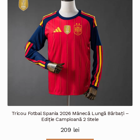
Opțiunile
pot
fi
alese
în
pagina
produsului.
Tricou Fotbal Spania 2026 Mânecă Lungă Bărbați –
Ediție Campioană 2 Stele
209
lei