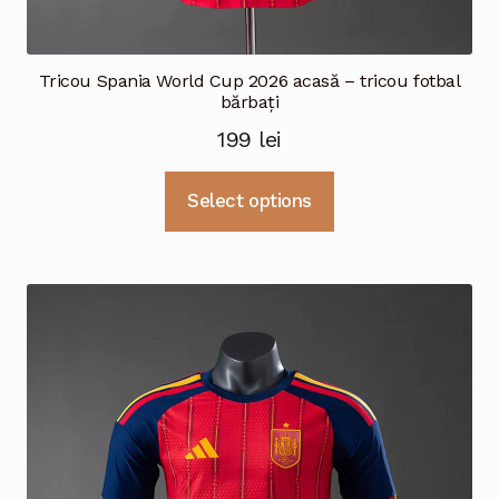
Tricou Spania World Cup 2026 acasă – tricou fotbal
bărbați
199
lei
Acest
Select options
produs
are
mai
multe
variații.
Opțiunile
pot
fi
alese
în