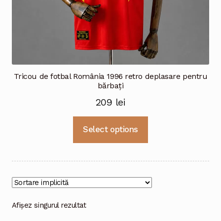
Tricou de fotbal România 1996 retro deplasare pentru
bărbați
209
lei
Acest
Select options
produs
are
mai
multe
variații.
Opțiunile
Afișez singurul rezultat
pot