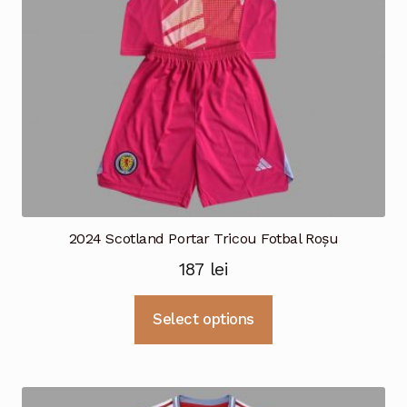
în
pagina
produsului.
2024 Scotland Portar Tricou Fotbal Roșu
187
lei
Acest
Select options
produs
are
mai
multe