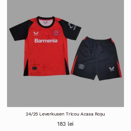
variații.
Opțiunile
pot
fi
alese
în
pagina
produsului.
24/25 Leverkusen Tricou Acasa Roșu
183
lei