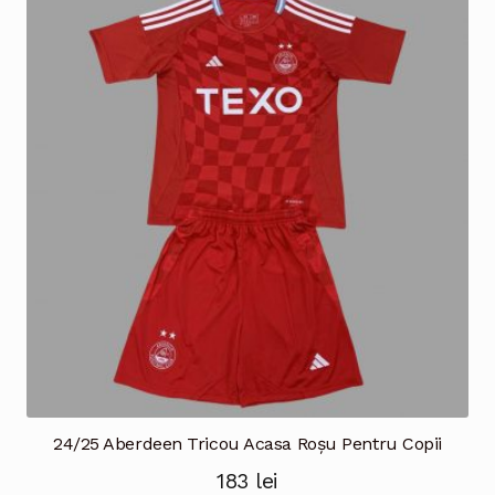
variații.
Opțiunile
pot
fi
alese
în
pagina
produsului.
24/25 Aberdeen Tricou Acasa Roșu Pentru Copii
183
lei