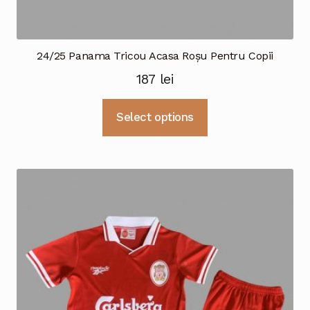
24/25 Panama Tricou Acasa Roșu Pentru Copii
187
lei
Acest
Select options
produs
are
mai
multe
variații.
Opțiunile
pot
fi
alese
în