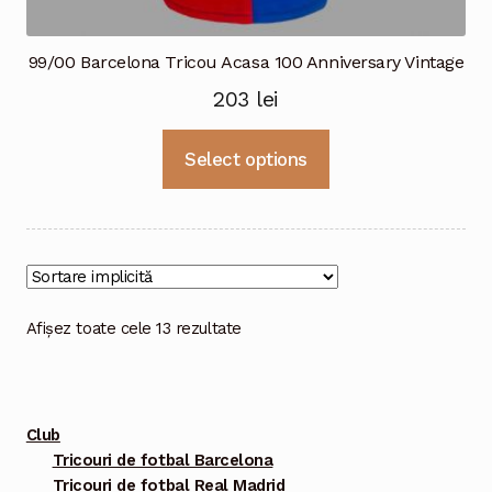
99/00 Barcelona Tricou Acasa 100 Anniversary Vintage
203
lei
Acest
Select options
produs
are
mai
multe
variații.
Opțiunile
Afișez toate cele 13 rezultate
pot
fi
alese
Club
în
Tricouri de fotbal Barcelona
pagina
Tricouri de fotbal Real Madrid