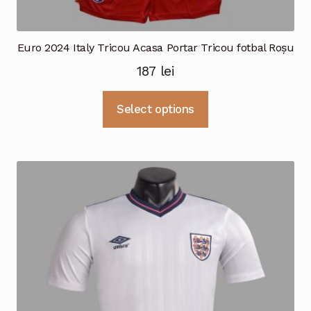
Euro 2024 Italy Tricou Acasa Portar Tricou fotbal Roșu
187
lei
Acest
Select options
produs
are
mai
multe
variații.
Opțiunile
pot
fi
alese
în
pagina