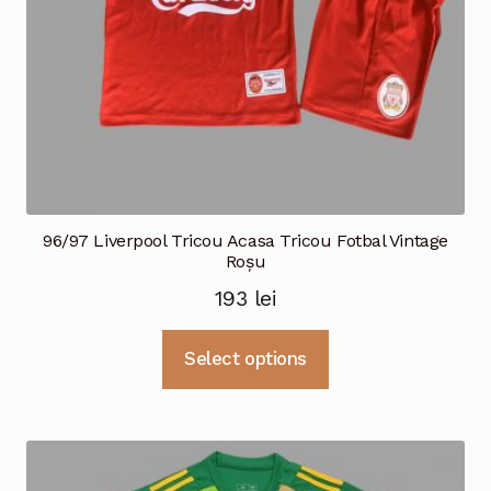
pagina
produsului.
96/97 Liverpool Tricou Acasa Tricou Fotbal Vintage
Roșu
193
lei
Acest
Select options
produs
are
mai
multe
variații.