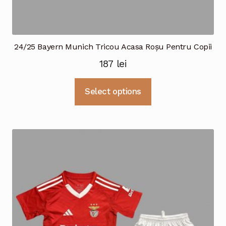
24/25 Bayern Munich Tricou Acasa Roșu Pentru Copii
187
lei
Acest
Select options
produs
are
mai
multe
variații.
Opțiunile
pot
fi
alese
în