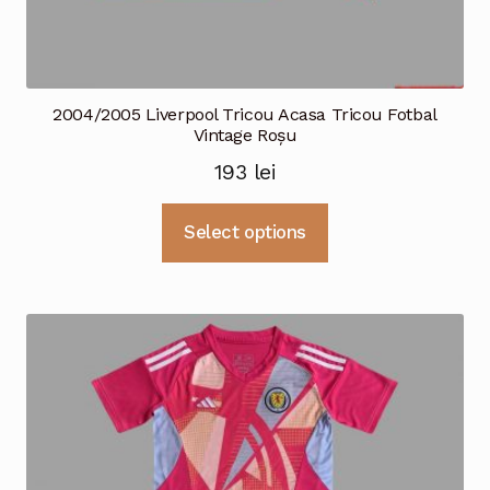
2004/2005 Liverpool Tricou Acasa Tricou Fotbal
Vintage Roșu
193
lei
Acest
Select options
produs
are
mai
multe
variații.
Opțiunile
pot
fi
alese