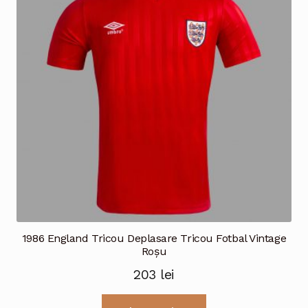
pot
fi
alese
în
pagina
produsului.
1986 England Tricou Deplasare Tricou Fotbal Vintage
Roșu
203
lei
Acest