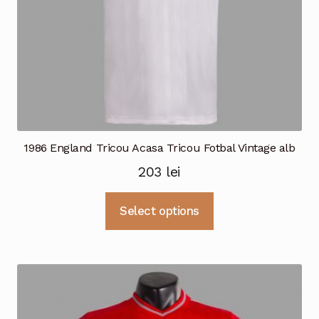
produsului.
1986 England Tricou Acasa Tricou Fotbal Vintage alb
203
lei
Acest
Select options
produs
are
mai
multe
variații.
Opțiunile