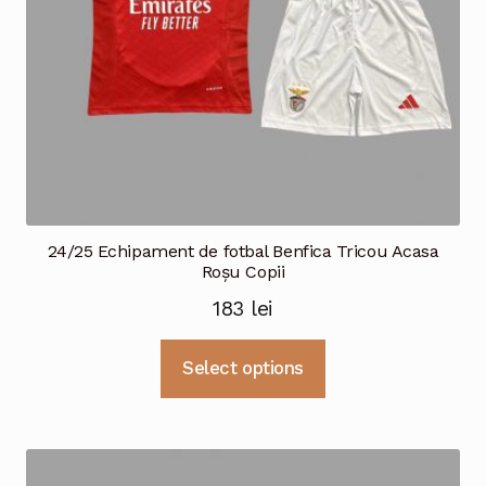
pagina
produsului.
24/25 Echipament de fotbal Benfica Tricou Acasa
Roșu Copii
183
lei
Acest
Select options
produs
are
mai
multe