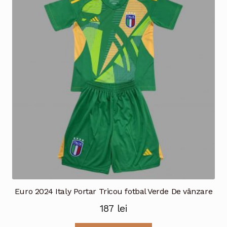
Opțiunile
pot
fi
alese
în
pagina
produsului.
Euro 2024 Italy Portar Tricou fotbal Verde De vânzare
187
lei