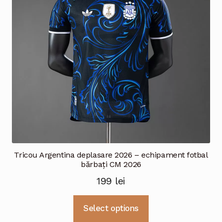
fi
alese
în
pagina
produsului.
Tricou Argentina deplasare 2026 – echipament fotbal
bărbați CM 2026
199
lei
Acest
Select options
produs