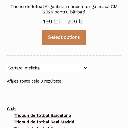
Tricou de fotbal Argentina mânecă lungă acasă CM
2026 pentru bărbați
Price
199
lei
–
209
lei
range:
Acest
Select options
199 lei
produs
through
are
mai
209 lei
multe
variații.
Opțiunile
Afișez toate cele 3 rezultate
pot
fi
alese
Club
în
Tricouri de fotbal Barcelona
pagina
Tricouri de fotbal Real Madrid
produsului.