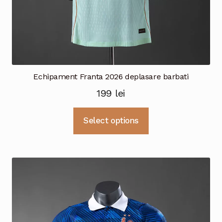
Echipament Franta 2026 deplasare barbati
199
lei
Acest
Select options
produs
are
mai
multe
variații.
Opțiunile
pot
fi