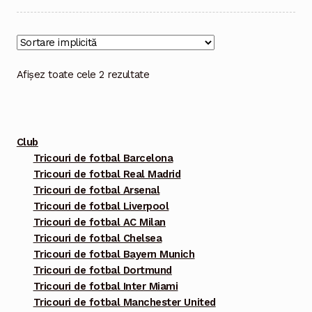
mai
multe
variații.
Opțiunile
Afișez toate cele 2 rezultate
pot
fi
alese
Club
în
Tricouri de fotbal Barcelona
pagina
Tricouri de fotbal Real Madrid
produsului.
Tricouri de fotbal Arsenal
Tricouri de fotbal Liverpool
Tricouri de fotbal AC Milan
Tricouri de fotbal Chelsea
Tricouri de fotbal Bayern Munich
Tricouri de fotbal Dortmund
Tricouri de fotbal Inter Miami
Tricouri de fotbal Manchester United