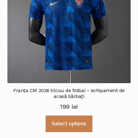
alese
în
pagina
produsului.
Franța CM 2026 tricou de fotbal – echipament de
acasă bărbați
199
lei
Acest
Select options
produs
are