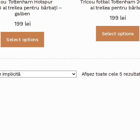
cou Tottenham Hotspur
Tricou fotbal Tottenham 
 al treilea pentru bărbați –
al treilea pentru bărb
galben
199
lei
199
lei
Select options
Acest
Select options
produs
are
mai
multe
variații.
Afișez toate cele 5 rezulta
Opțiunile
pot
fi
alese
în
pagina
produsului.