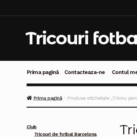
Sari
Sari
la
la
navigare
conținut
Tricouri fotba
Prima pagină
Contacteaza-ne
Contul m
Prima pagină
Contacteaza-ne
Contul meu
C
Prima pagină
Produse etichetate „Tricou pe
Tr
Club
Tricouri de fotbal Barcelona