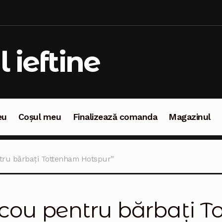
l ieftine
eu
Coșul meu
Finalizează comanda
Magazinul
oșul meu
Finalizează comanda
Magazinul
ntru bărbați Tottenham Hotspur”
icou pentru bărbați 